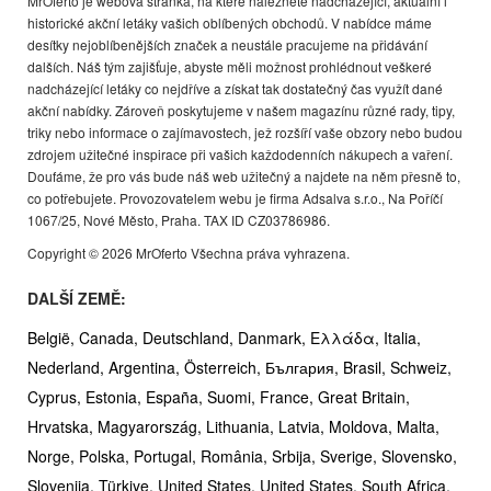
MrOferto je webová stránka, na které naleznete nadcházející, aktuální i
historické akční letáky vašich oblíbených obchodů. V nabídce máme
desítky nejoblíbenějších značek a neustále pracujeme na přidávání
dalších. Náš tým zajišťuje, abyste měli možnost prohlédnout veškeré
nadcházející letáky co nejdříve a získat tak dostatečný čas využít dané
akční nabídky. Zároveň poskytujeme v našem magazínu různé rady, tipy,
triky nebo informace o zajímavostech, jež rozšíří vaše obzory nebo budou
zdrojem užitečné inspirace při vašich každodenních nákupech a vaření.
Doufáme, že pro vás bude náš web užitečný a najdete na něm přesně to,
co potřebujete. Provozovatelem webu je firma Adsalva s.r.o., Na Poříčí
1067/25, Nové Město, Praha. TAX ID CZ03786986.
Copyright © 2026 MrOferto Všechna práva vyhrazena.
DALŠÍ ZEMĚ:
België,
Canada,
Deutschland,
Danmark,
Ελλάδα,
Italia,
Nederland,
Argentina,
Österreich,
България,
Brasil,
Schweiz,
Cyprus,
Estonia,
España,
Suomi,
France,
Great Britain,
Hrvatska,
Magyarország,
Lithuania,
Latvia,
Moldova,
Malta,
Norge,
Polska,
Portugal,
România,
Srbija,
Sverige,
Slovensko,
Slovenija,
Türkiye,
United States,
United States,
South Africa,