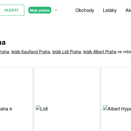
Obchody
Letáky
Ak
Moje poloha
ha
Praha
,
leták Kaufland Praha
,
leták Lidl Praha
,
leták Albert Praha
ve měst