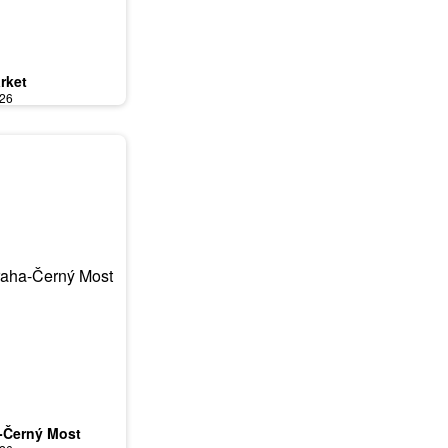
rket
026
-Černý Most