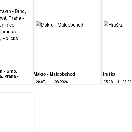
in - Brno,
Makro - Maloobchod
Hruška
á, Praha -
mnice, Karlovy
6
29.07. – 11.08.2026
05.08. – 11.08.2
ardubice, Zlín,