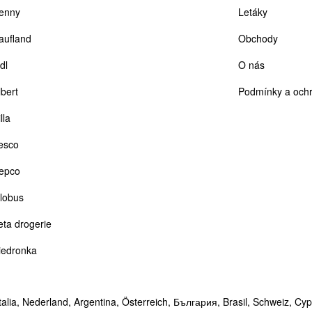
enny
Letáky
aufland
Obchody
dl
O nás
lbert
Podmínky a ochr
lla
esco
epco
lobus
eta drogerie
iedronka
talia,
Nederland,
Argentina,
Österreich,
България,
Brasil,
Schweiz,
Cyp