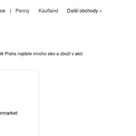
ce
|
Penny
Kaufland
Další obchody »
ě Praha najdete mnoho slev a zboží v akci