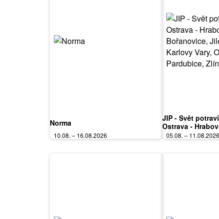
JIP - Svět potrav
Norma
Ostrava - Hrabov
Bořanovice, Jile
10.08. – 16.08.2026
05.08. – 11.08.202
Vary, Olomouc, P
Polička