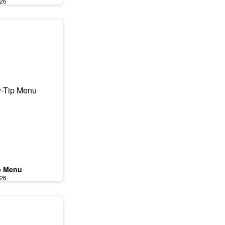
026
p Menu
026