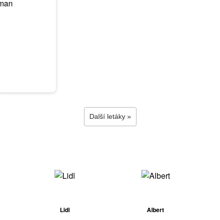
6
Další letáky »
Lidl
Albert