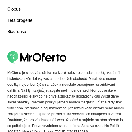
Globus
Teta drogerie
Biedronka
MrOferto je webová stránka, na které naleznete nadcházející, aktuální i
historické akční letáky vašich oblíbených obchodů. V nabídce máme
desítky nejoblíbenějších značek a neustále pracujeme na přidávání
dalších. Náš tým zajišťuje, abyste měli možnost prohlédnout veškeré
nadcházející letáky co nejdříve a získat tak dostatečný čas využít dané
akční nabídky. Zároveň poskytujeme v našem magazínu různé rady, tipy,
triky nebo informace o zajímavostech, jež rozšíří vaše obzory nebo budou
zdrojem užitečné inspirace při vašich každodenních nákupech a vaření.
Doufáme, že pro vás bude náš web užitečný a najdete na něm přesně to,
co potřebujete. Provozovatelem webu je firma Adsalva s.r.o., Na Poříčí
1067/25, Nové Město, Praha. TAX ID CZ03786986.