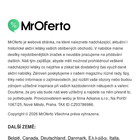
MrOferto je webová stránka, na které naleznete nadcházející, aktuální i
historické akční letáky vašich oblíbených obchodů. V nabídce máme
desítky nejoblíbenějších značek a neustále pracujeme na přidávání
dalších. Náš tým zajišťuje, abyste měli možnost prohlédnout veškeré
nadcházející letáky co nejdříve a získat tak dostatečný čas využít dané
akční nabídky. Zároveň poskytujeme v našem magazínu různé rady, tipy,
triky nebo informace o zajímavostech, jež rozšíří vaše obzory nebo budou
zdrojem užitečné inspirace při vašich každodenních nákupech a vaření.
Doufáme, že pro vás bude náš web užitečný a najdete na něm přesně to,
co potřebujete. Provozovatelem webu je firma Adsalva s.r.o., Na Poříčí
1067/25, Nové Město, Praha. TAX ID CZ03786986.
Copyright © 2026 MrOferto Všechna práva vyhrazena.
DALŠÍ ZEMĚ:
België,
Canada,
Deutschland,
Danmark,
Ελλάδα,
Italia,