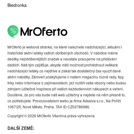
Biedronka
MrOferto je webová stránka, na které naleznete nadcházející, aktuální i
historické akční letáky vašich oblíbených obchodů. V nabídce máme
desítky nejoblíbenějších značek a neustále pracujeme na přidávání
dalších. Náš tým zajišťuje, abyste měli možnost prohlédnout veškeré
nadcházející letáky co nejdříve a získat tak dostatečný čas využít dané
akční nabídky. Zároveň poskytujeme v našem magazínu různé rady, tipy,
triky nebo informace o zajímavostech, jež rozšíří vaše obzory nebo budou
zdrojem užitečné inspirace při vašich každodenních nákupech a vaření.
Doufáme, že pro vás bude náš web užitečný a najdete na něm přesně to,
co potřebujete. Provozovatelem webu je firma Adsalva s.r.o., Na Poříčí
1067/25, Nové Město, Praha. TAX ID CZ03786986.
Copyright © 2026 MrOferto Všechna práva vyhrazena.
DALŠÍ ZEMĚ: