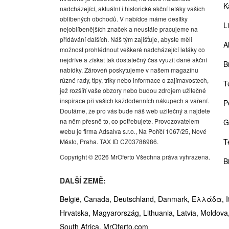
K
nadcházející, aktuální i historické akční letáky vašich
oblíbených obchodů. V nabídce máme desítky
Li
nejoblíbenějších značek a neustále pracujeme na
přidávání dalších. Náš tým zajišťuje, abyste měli
A
možnost prohlédnout veškeré nadcházející letáky co
nejdříve a získat tak dostatečný čas využít dané akční
Bi
nabídky. Zároveň poskytujeme v našem magazínu
různé rady, tipy, triky nebo informace o zajímavostech,
T
jež rozšíří vaše obzory nebo budou zdrojem užitečné
inspirace při vašich každodenních nákupech a vaření.
P
Doufáme, že pro vás bude náš web užitečný a najdete
na něm přesně to, co potřebujete. Provozovatelem
G
webu je firma Adsalva s.r.o., Na Poříčí 1067/25, Nové
T
Město, Praha. TAX ID CZ03786986.
Copyright © 2026 MrOferto Všechna práva vyhrazena.
B
DALŠÍ ZEMĚ:
België,
Canada,
Deutschland,
Danmark,
Ελλάδα,
I
Hrvatska,
Magyarország,
Lithuania,
Latvia,
Moldova
South Africa,
MrOferto.com