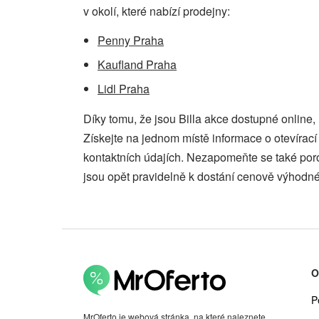
v okolí, které nabízí prodejny:
Penny Praha
Kaufland Praha
Lidl Praha
Díky tomu, že jsou Billa akce dostupné online
Získejte na jednom místě informace o otevíra
kontaktních údajích. Nezapomeňte se také por
jsou opět pravidelně k dostání cenově výhodné
O
P
MrOferto je webová stránka, na které naleznete