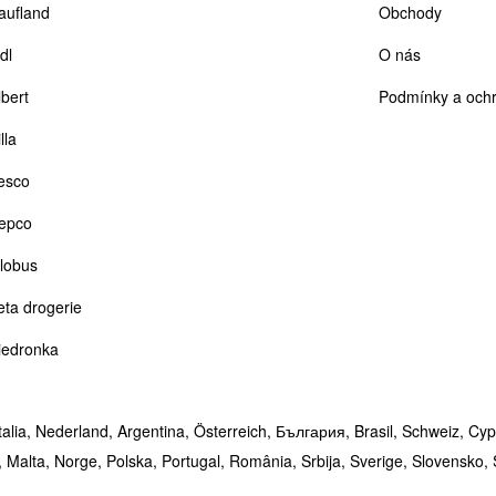
aufland
Obchody
dl
O nás
lbert
Podmínky a ochr
lla
esco
epco
lobus
eta drogerie
iedronka
talia,
Nederland,
Argentina,
Österreich,
България,
Brasil,
Schweiz,
Cyp
,
Malta,
Norge,
Polska,
Portugal,
România,
Srbija,
Sverige,
Slovensko,