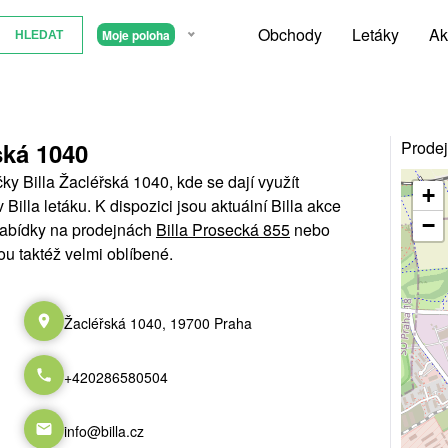
Obchody
Letáky
Ak
Moje poloha
ská 1040
Prodej
y Billa Žacléřská 1040, kde se dají využít
+
illa letáku. K dispozici jsou aktuální Billa akce
−
 nabídky na prodejnách
Billa Prosecká 855
nebo
sou taktéž velmi oblíbené.
Žacléřská 1040, 19700 Praha
+420286580504
info@billa.cz