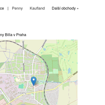
ce
|
Penny
Kaufland
Další obchody »
ny Billa v Praha