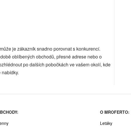
, může je zákazník snadno porovnat s konkurencí.
cí době oblíbených obchodů, přesné adrese nebo o
ozhlédnout po dalších pobočkách ve vašem okolí, kde
 nabídky.
BCHODY:
O MROFERTO:
enny
Letáky