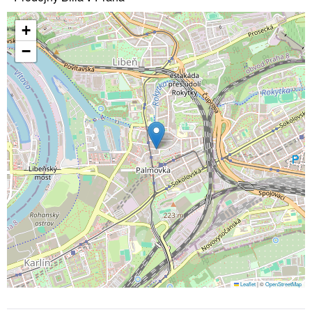
+
−
Leaflet
|
©
OpenStreetMap