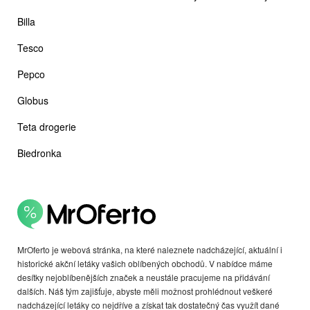
Billa
Tesco
Pepco
Globus
Teta drogerie
Biedronka
MrOferto je webová stránka, na které naleznete nadcházející, aktuální i
historické akční letáky vašich oblíbených obchodů. V nabídce máme
desítky nejoblíbenějších značek a neustále pracujeme na přidávání
dalších. Náš tým zajišťuje, abyste měli možnost prohlédnout veškeré
nadcházející letáky co nejdříve a získat tak dostatečný čas využít dané