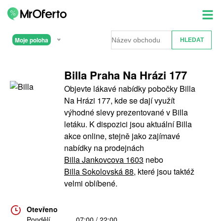
Moje poloha
Billa Praha Na Hrázi 177
Objevte lákavé nabídky pobočky Billa
Na Hrázi 177, kde se dají využít
výhodné slevy prezentované v Billa
letáku. K dispozici jsou aktuální Billa
akce online, stejně jako zajímavé
nabídky na prodejnách
Billa Jankovcova 1603
nebo
Billa Sokolovská 88
, které jsou taktéž
velmi oblíbené.
Otevřeno
Pondělí
07:00 / 22:00