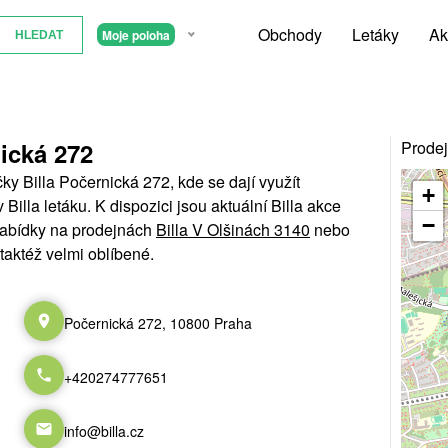
Obchody
Letáky
Ak
Moje poloha
ická 272
Prodej
y Billa Počernická 272, kde se dají využít
+
illa letáku. K dispozici jsou aktuální Billa akce
−
 nabídky na prodejnách
Billa V Olšinách 3140
nebo
 taktéž velmi oblíbené.
Počernická 272, 10800 Praha
+420274777651
info@billa.cz