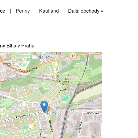
ce
|
Penny
Kaufland
Další obchody »
ny Billa v Praha