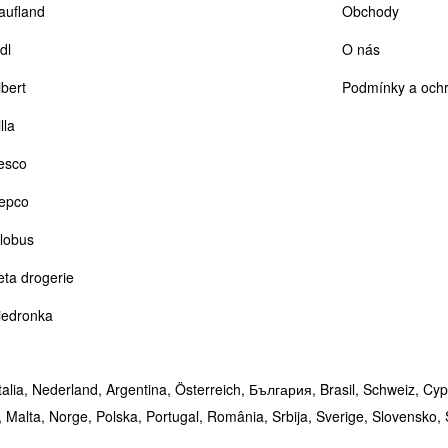
aufland
Obchody
dl
O nás
lbert
Podmínky a ochr
lla
esco
epco
lobus
eta drogerie
iedronka
talia,
Nederland,
Argentina,
Österreich,
България,
Brasil,
Schweiz,
Cyp
,
Malta,
Norge,
Polska,
Portugal,
România,
Srbija,
Sverige,
Slovensko,