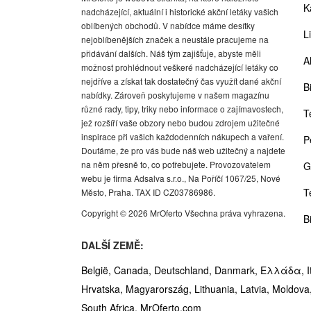
K
nadcházející, aktuální i historické akční letáky vašich
oblíbených obchodů. V nabídce máme desítky
Li
nejoblíbenějších značek a neustále pracujeme na
přidávání dalších. Náš tým zajišťuje, abyste měli
A
možnost prohlédnout veškeré nadcházející letáky co
nejdříve a získat tak dostatečný čas využít dané akční
Bi
nabídky. Zároveň poskytujeme v našem magazínu
různé rady, tipy, triky nebo informace o zajímavostech,
T
jež rozšíří vaše obzory nebo budou zdrojem užitečné
inspirace při vašich každodenních nákupech a vaření.
P
Doufáme, že pro vás bude náš web užitečný a najdete
na něm přesně to, co potřebujete. Provozovatelem
G
webu je firma Adsalva s.r.o., Na Poříčí 1067/25, Nové
T
Město, Praha. TAX ID CZ03786986.
Copyright © 2026 MrOferto Všechna práva vyhrazena.
B
DALŠÍ ZEMĚ:
België,
Canada,
Deutschland,
Danmark,
Ελλάδα,
I
Hrvatska,
Magyarország,
Lithuania,
Latvia,
Moldova
South Africa,
MrOferto.com