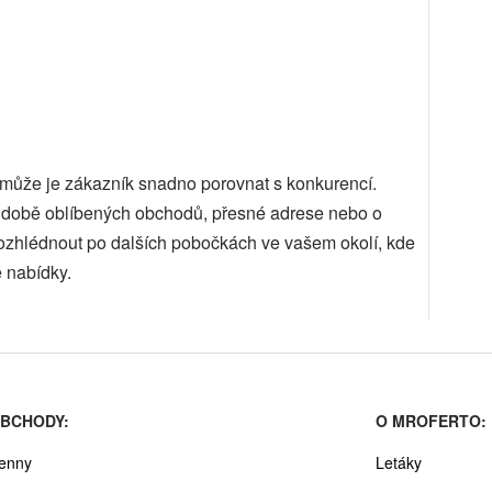
, může je zákazník snadno porovnat s konkurencí.
cí době oblíbených obchodů, přesné adrese nebo o
ozhlédnout po dalších pobočkách ve vašem okolí, kde
 nabídky.
BCHODY:
O MROFERTO:
enny
Letáky