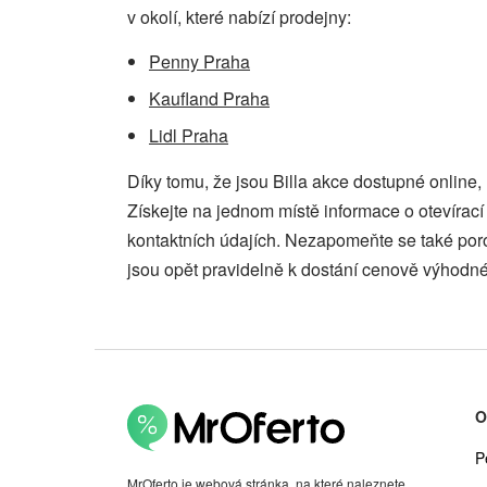
v okolí, které nabízí prodejny:
Penny Praha
Kaufland Praha
Lidl Praha
Díky tomu, že jsou Billa akce dostupné online
Získejte na jednom místě informace o otevíra
kontaktních údajích. Nezapomeňte se také por
jsou opět pravidelně k dostání cenově výhodné
O
P
MrOferto je webová stránka, na které naleznete