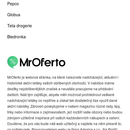
Pepco
Globus
Teta drogerie
Biedronka
MrOferto je webová stránka, na které naleznete nadcházející, aktuální i
historické akční letáky vašich oblíbených obchodů. V nabídce máme
desítky nejoblíbenějších značek a neustále pracujeme na přidávání
dalších. Náš tým zajišťuje, abyste měli možnost prohlédnout veškeré
nadcházející letáky co nejdříve a získat tak dostatečný čas využít dané
akční nabídky. Zároveň poskytujeme v našem magazínu různé rady, tipy,
triky nebo informace o zajímavostech, jež rozšíří vaše obzory nebo budou
zdrojem užitečné inspirace při vašich každodenních nákupech a vaření.
Doufáme, že pro vás bude náš web užitečný a najdete na něm přesně to,
co potřebujete. Provozovatelem webu je firma Adsalva s.r.o., Na Poříčí