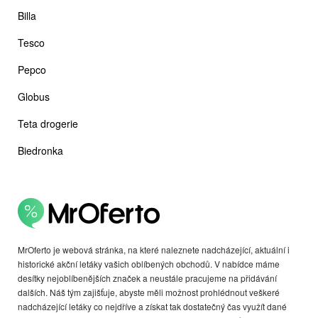
Billa
Tesco
Pepco
Globus
Teta drogerie
Biedronka
MrOferto je webová stránka, na které naleznete nadcházející, aktuální i
historické akční letáky vašich oblíbených obchodů. V nabídce máme
desítky nejoblíbenějších značek a neustále pracujeme na přidávání
dalších. Náš tým zajišťuje, abyste měli možnost prohlédnout veškeré
nadcházející letáky co nejdříve a získat tak dostatečný čas využít dané