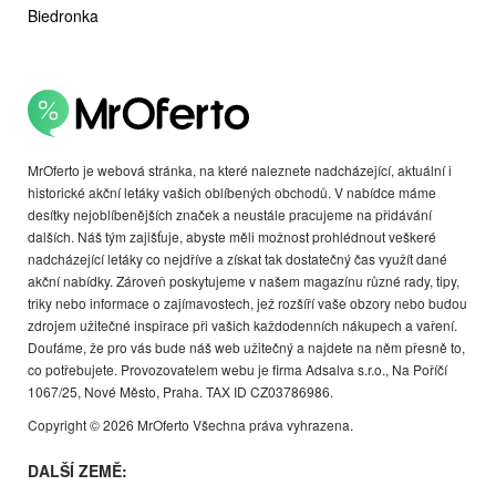
Biedronka
MrOferto je webová stránka, na které naleznete nadcházející, aktuální i
historické akční letáky vašich oblíbených obchodů. V nabídce máme
desítky nejoblíbenějších značek a neustále pracujeme na přidávání
dalších. Náš tým zajišťuje, abyste měli možnost prohlédnout veškeré
nadcházející letáky co nejdříve a získat tak dostatečný čas využít dané
akční nabídky. Zároveň poskytujeme v našem magazínu různé rady, tipy,
triky nebo informace o zajímavostech, jež rozšíří vaše obzory nebo budou
zdrojem užitečné inspirace při vašich každodenních nákupech a vaření.
Doufáme, že pro vás bude náš web užitečný a najdete na něm přesně to,
co potřebujete. Provozovatelem webu je firma Adsalva s.r.o., Na Poříčí
1067/25, Nové Město, Praha. TAX ID CZ03786986.
Copyright © 2026 MrOferto Všechna práva vyhrazena.
DALŠÍ ZEMĚ: