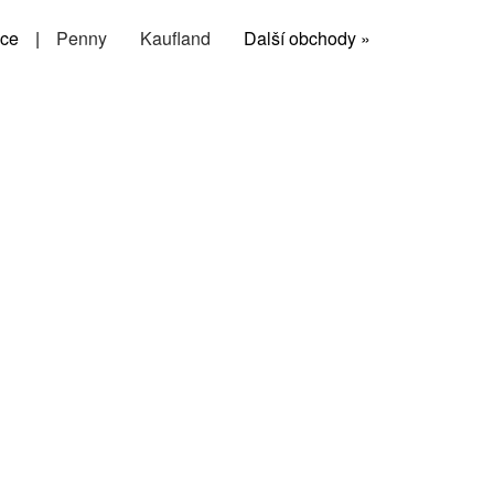
ce
|
Penny
Kaufland
Další obchody »