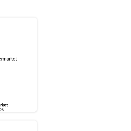
rket
026