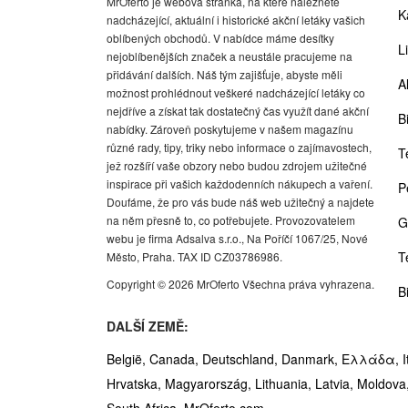
MrOferto je webová stránka, na které naleznete
K
nadcházející, aktuální i historické akční letáky vašich
oblíbených obchodů. V nabídce máme desítky
Li
nejoblíbenějších značek a neustále pracujeme na
přidávání dalších. Náš tým zajišťuje, abyste měli
A
možnost prohlédnout veškeré nadcházející letáky co
nejdříve a získat tak dostatečný čas využít dané akční
Bi
nabídky. Zároveň poskytujeme v našem magazínu
různé rady, tipy, triky nebo informace o zajímavostech,
T
jež rozšíří vaše obzory nebo budou zdrojem užitečné
inspirace při vašich každodenních nákupech a vaření.
P
Doufáme, že pro vás bude náš web užitečný a najdete
na něm přesně to, co potřebujete. Provozovatelem
G
webu je firma Adsalva s.r.o., Na Poříčí 1067/25, Nové
T
Město, Praha. TAX ID CZ03786986.
Copyright © 2026 MrOferto Všechna práva vyhrazena.
B
DALŠÍ ZEMĚ:
België,
Canada,
Deutschland,
Danmark,
Ελλάδα,
I
Hrvatska,
Magyarország,
Lithuania,
Latvia,
Moldova
South Africa,
MrOferto.com