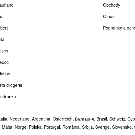
aufland
Obchody
dl
O nás
lbert
Podmínky a ochr
lla
esco
epco
lobus
eta drogerie
iedronka
talia,
Nederland,
Argentina,
Österreich,
България,
Brasil,
Schweiz,
Cyp
,
Malta,
Norge,
Polska,
Portugal,
România,
Srbija,
Sverige,
Slovensko,