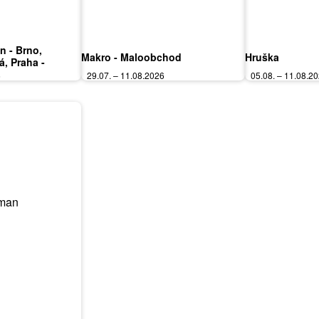
in - Brno,
Makro - Maloobchod
Hruška
á, Praha -
mnice, Karlovy
6
29.07. – 11.08.2026
05.08. – 11.08.2
ardubice, Zlín,