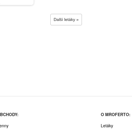
6
Další letáky »
BCHODY:
O MROFERTO:
enny
Letáky