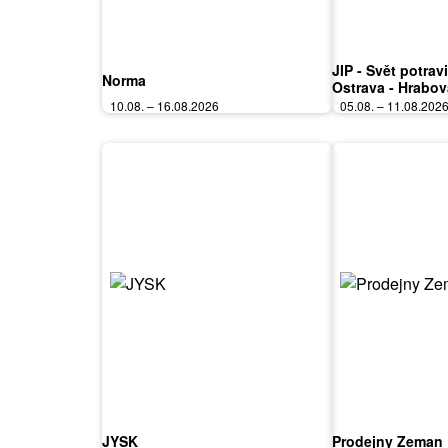
JIP - Svět potrav
Norma
Ostrava - Hrabov
Bořanovice, Jile
10.08. – 16.08.2026
05.08. – 11.08.202
Vary, Olomouc, P
Polička
JYSK
Prodejny Zeman