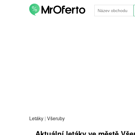
Letáky
|
Všeruby
Aktuální letáky ve městě Vše