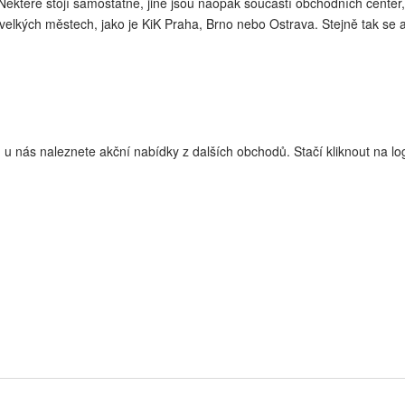
ěkteré stojí samostatně, jiné jsou naopak součástí obchodních center,
 velkých městech, jako je KiK Praha, Brno nebo Ostrava. Stejně tak se
í, u nás naleznete akční nabídky z dalších obchodů. Stačí kliknout na