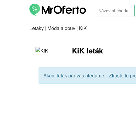
Letáky
|
Móda a obuv
|
KiK
KiK leták
Akční leták pro vás hledáme... Zkuste to pr