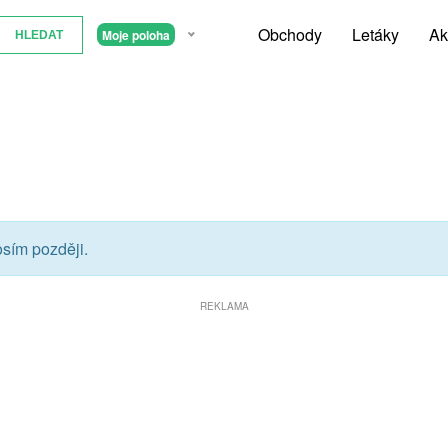
Obchody
Letáky
Ak
Moje poloha
osím později.
REKLAMA