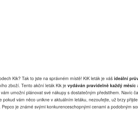
odech Kik? Tak to jste na správném místě! KiK leták je váš
ideální prů
ního zboží. Tento akční leták Kik je
vydáván pravidelně každý měsíc
a
ž vám umožní plánovat své nákupy s dostatečným předstihem. Navíc často
e pokud vám něco unikne v aktuálním letáku, nezoufejte, už brzy přijde 
. Pepco je známé svými konkurenceschopnými cenami a podobným so