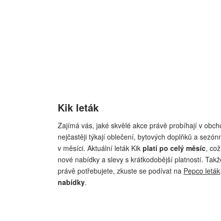
Kik leták
Zajímá vás, jaké skvělé akce právě probíhají v obch
nejčastěji týkají oblečení, bytových doplňků a sezón
v měsíci. Aktuální leták Kik
platí po celý měsíc
, co
nové nabídky a slevy s krátkodobější platností. Takž
právě potřebujete, zkuste se podívat na
Pepco leták
nabídky
.