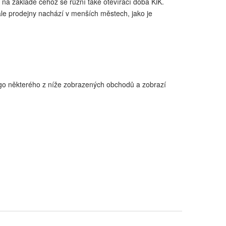
 na základě čehož se různí také otevírací doba KiK.
 ale prodejny nachází v menších městech, jako je
 logo některého z níže zobrazených obchodů a zobrazí