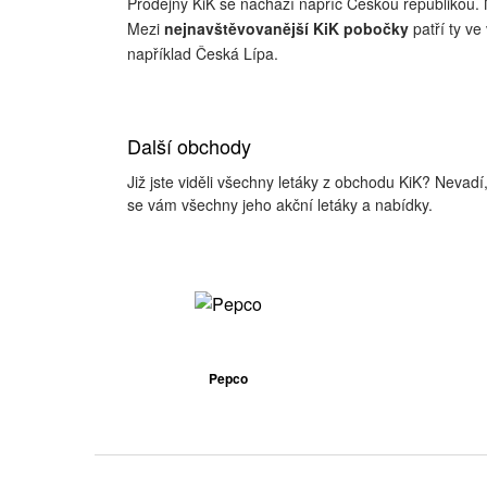
Prodejny KiK se nachází napříč Českou republikou. N
Mezi
nejnavštěvovanější KiK pobočky
patří ty ve
například Česká Lípa.
Další obchody
Již jste viděli všechny letáky z obchodu KiK? Nevad
se vám všechny jeho akční letáky a nabídky.
Pepco