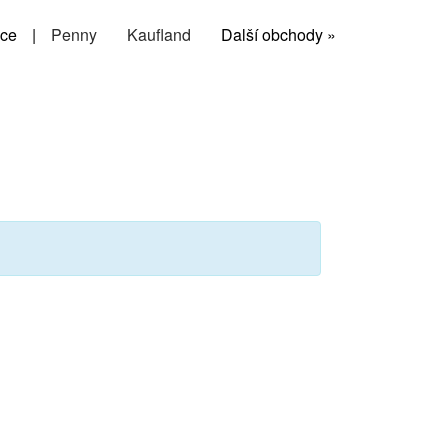
ce
|
Penny
Kaufland
Další obchody »