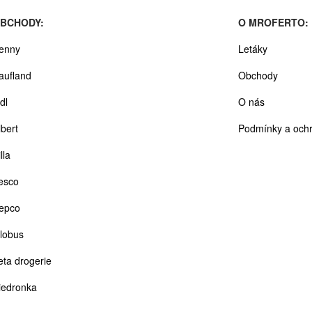
BCHODY:
O MROFERTO:
enny
Letáky
aufland
Obchody
dl
O nás
lbert
Podmínky a ochr
lla
esco
epco
lobus
eta drogerie
iedronka