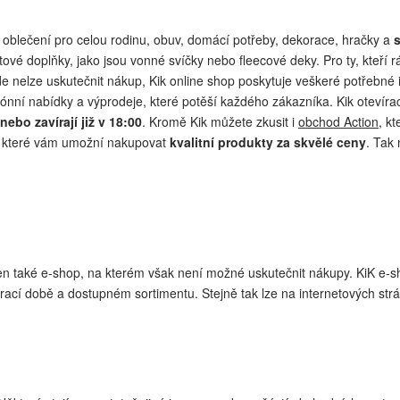
 oblečení pro celou rodinu, obuv, domácí potřeby, dekorace, hračky a
tové doplňky, jako jsou vonné svíčky nebo fleecové deky. Pro ty, kteří 
de nelze uskutečnit nákup, Kik online shop poskytuje veškeré potřebné
zónní nabídky a výprodeje, které potěší každého zákazníka. Kik otevír
ebo zavírají již v 18:00
. Kromě Kik můžete zkusit i
obchod Action
, k
k, které vám umožní nakupovat
kvalitní produkty za skvělé ceny
. Tak 
 také e-shop, na kterém však není možné uskutečnit nákupy. KiK e-sh
evírací době a dostupném sortimentu. Stejně tak lze na internetových str