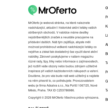
O
P
MrOferto je webová stránka, na které naleznete
K
nadcházející, aktuální i historické akční letáky vašich
oblíbených obchodů. V nabídce máme desítky
Li
nejoblíbenějších značek a neustále pracujeme na
přidávání dalších. Náš tým zajišťuje, abyste měli
A
možnost prohlédnout veškeré nadcházející letáky co
nejdříve a získat tak dostatečný čas využít dané akční
Bi
nabídky. Zároveň poskytujeme v našem magazínu
různé rady, tipy, triky nebo informace o zajímavostech,
T
jež rozšíří vaše obzory nebo budou zdrojem užitečné
inspirace při vašich každodenních nákupech a vaření.
P
Doufáme, že pro vás bude náš web užitečný a najdete
na něm přesně to, co potřebujete. Provozovatelem
G
webu je firma Adsalva s.r.o., Na Poříčí 1067/25, Nové
T
Město, Praha. TAX ID CZ03786986.
Copyright © 2026 MrOferto Všechna práva vyhrazena.
B