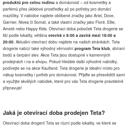
produktů pro celou rodinu
a domácnost – od kosmetiky a
parfémů přes úklidové prostředky až po potřeby pro domácí
mazlíčky. V nabídce najdete oblíbené značky jako Ariel, Dove,
Garnier, Nivea či Somat, a také vlastní značky jako Floré, Ellie,
Ameté nebo Happy Kids. Otevírací doba poboček Teta drogerie se
liší podle lokality, většina
otevírá v 8:00 a zavírá mezi 18:00 a
20:00
. Aktuální otevírací dobu najdete na našich stránkách. Teta
drogerie nabízí také výhodný věrnostní
program Teta klub
, sbíraní
bodů a čerpání slev. Akce Teta jsou dostupné v kamenných
prodejnách i na e-shopu. Pokud hledáte další výhodné nabídky,
podívejte se na akce Kaufland. Teta drogerie je ideální místo pro
nákup kosmetiky i potřeb pro domácnost. Přijďte se přesvědčit sami
a využijte skvělých nabídek, které pro vás Teta drogerie pravidelně
připravuje!
Jaká je otevírací doba prodejen Teta?
Otevírací doba drogerií Teta se různí podle lokality, ve které se