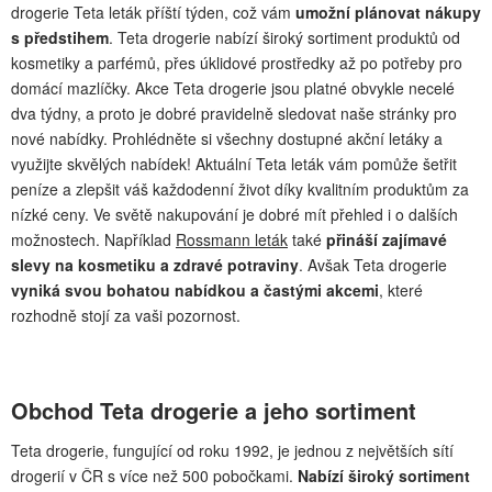
drogerie Teta leták příští týden, což vám
umožní plánovat nákupy
s předstihem
. Teta drogerie nabízí široký sortiment produktů od
kosmetiky a parfémů, přes úklidové prostředky až po potřeby pro
domácí mazlíčky. Akce Teta drogerie jsou platné obvykle necelé
dva týdny, a proto je dobré pravidelně sledovat naše stránky pro
nové nabídky. Prohlédněte si všechny dostupné akční letáky a
využijte skvělých nabídek! Aktuální Teta leták vám pomůže šetřit
peníze a zlepšit váš každodenní život díky kvalitním produktům za
nízké ceny. Ve světě nakupování je dobré mít přehled i o dalších
možnostech. Například
Rossmann leták
také
přináší zajímavé
slevy na kosmetiku a zdravé potraviny
. Avšak Teta drogerie
vyniká svou bohatou nabídkou a častými akcemi
, které
rozhodně stojí za vaši pozornost.
Obchod Teta drogerie a jeho sortiment
Teta drogerie, fungující od roku 1992, je jednou z největších sítí
drogerií v ČR s více než 500 pobočkami.
Nabízí široký sortiment