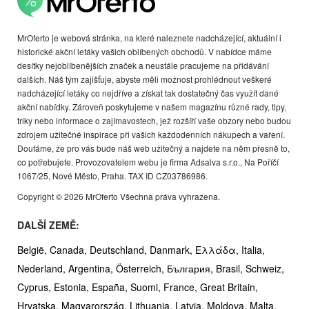
MrOferto je webová stránka, na které naleznete nadcházející, aktuální i
historické akční letáky vašich oblíbených obchodů. V nabídce máme
desítky nejoblíbenějších značek a neustále pracujeme na přidávání
dalších. Náš tým zajišťuje, abyste měli možnost prohlédnout veškeré
nadcházející letáky co nejdříve a získat tak dostatečný čas využít dané
akční nabídky. Zároveň poskytujeme v našem magazínu různé rady, tipy,
triky nebo informace o zajímavostech, jež rozšíří vaše obzory nebo budou
zdrojem užitečné inspirace při vašich každodenních nákupech a vaření.
Doufáme, že pro vás bude náš web užitečný a najdete na něm přesně to,
co potřebujete. Provozovatelem webu je firma Adsalva s.r.o., Na Poříčí
1067/25, Nové Město, Praha. TAX ID CZ03786986.
Copyright © 2026 MrOferto Všechna práva vyhrazena.
DALŠÍ ZEMĚ:
België,
Canada,
Deutschland,
Danmark,
Ελλάδα,
Italia,
Nederland,
Argentina,
Österreich,
България,
Brasil,
Schweiz,
Cyprus,
Estonia,
España,
Suomi,
France,
Great Britain,
Hrvatska,
Magyarország,
Lithuania,
Latvia,
Moldova,
Malta,