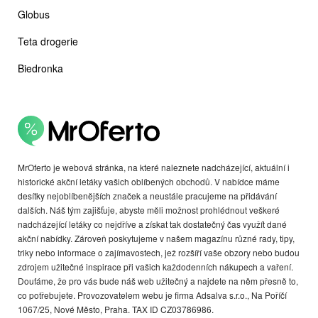
Globus
Teta drogerie
Biedronka
MrOferto je webová stránka, na které naleznete nadcházející, aktuální i
historické akční letáky vašich oblíbených obchodů. V nabídce máme
desítky nejoblíbenějších značek a neustále pracujeme na přidávání
dalších. Náš tým zajišťuje, abyste měli možnost prohlédnout veškeré
nadcházející letáky co nejdříve a získat tak dostatečný čas využít dané
akční nabídky. Zároveň poskytujeme v našem magazínu různé rady, tipy,
triky nebo informace o zajímavostech, jež rozšíří vaše obzory nebo budou
zdrojem užitečné inspirace při vašich každodenních nákupech a vaření.
Doufáme, že pro vás bude náš web užitečný a najdete na něm přesně to,
co potřebujete. Provozovatelem webu je firma Adsalva s.r.o., Na Poříčí
1067/25, Nové Město, Praha. TAX ID CZ03786986.