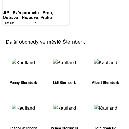
JIP - Svět potravin - Brno,
Ostrava - Hrabová, Praha -
Bořanovice, Jilemnice, Karlovy
05.08. – 11.08.2026
Vary, Olomouc, Pardubice, Zlín,
Polička
Další obchody ve městě Šternberk
Penny Šternberk
Lidl Šternberk
Albert Šternberk
Tesco Šternberk
Pepco Šternberk
Teta drogerie