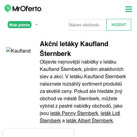
Moje poloha
Akční letáky Kaufland
Šternberk
Objevte nejnovější nabídky v letáku
Kaufland Šternberk, plném atraktivních
slev a akcí. V letáku Kaufland Šternberk
naleznete rozsáhlý sortiment produktů
za skvělé ceny. Pokud ale hledáte jiný
obchod ve městě Šternberk, můžete
vybírat z pestré nabídky obchodů, jako
jsou
leták Penny Šternberk
,
leták Lidl
Šternberk
a
leták Albert Šternberk
.