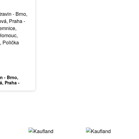
in - Brno,
á, Praha -
mnice, Karlovy
6
ardubice, Zlín,