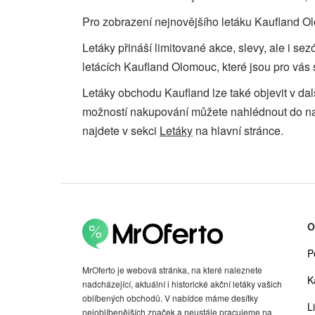
Pro zobrazení nejnovějšího letáku Kaufland Olo
Letáky přináší limitované akce, slevy, ale i s
letácích Kaufland Olomouc, které jsou pro vás 
Letáky obchodu Kaufland lze také objevit v da
možností nakupování můžete nahlédnout do 
najdete v sekci
Letáky
na hlavní stránce.
O
P
MrOferto je webová stránka, na které naleznete
K
nadcházející, aktuální i historické akční letáky vašich
oblíbených obchodů. V nabídce máme desítky
Li
nejoblíbenějších značek a neustále pracujeme na