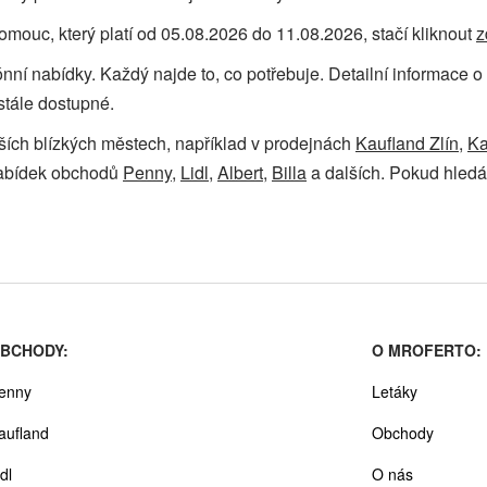
mouc, který platí od 05.08.2026 do 11.08.2026, stačí kliknout
z
ezónní nabídky. Každý najde to, co potřebuje. Detailní informac
stále dostupné.
lších blízkých městech, například v prodejnách
Kaufland Zlín
,
Ka
nabídek obchodů
Penny
,
Lidl
,
Albert
,
Billa
a dalších. Pokud hledát
BCHODY:
O MROFERTO:
enny
Letáky
aufland
Obchody
dl
O nás