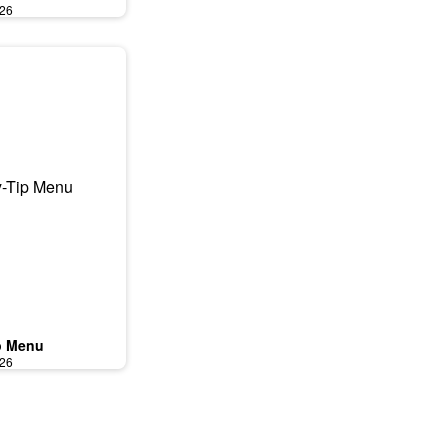
026
p Menu
026