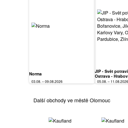
JIP - Svět potrav
Norma
Ostrava - Hrabov
Bořanovice, Jile
03.08. – 09.08.2026
05.08. – 11.08.202
Vary, Olomouc, P
Polička
Další obchody ve městě Olomouc