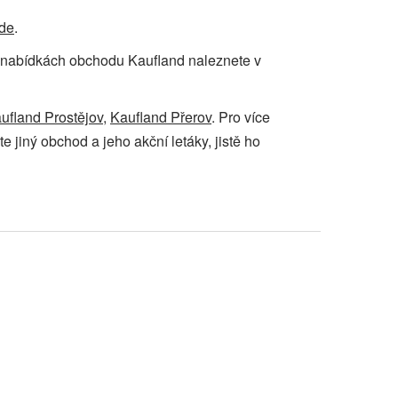
de
.
e o nabídkách obchodu Kaufland naleznete v
ufland Prostějov
,
Kaufland Přerov
. Pro více
e jiný obchod a jeho akční letáky, jistě ho