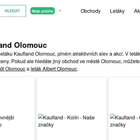
Obchody
Letáky
Ak
Moje poloha
fland Olomouc
letáku Kaufland Olomouc, plném atraktivních slev a akcí. V le
ceny. Pokud ale hledáte jiný obchod ve městě Olomouc, můžete 
Lidl Olomouc
a
leták Albert Olomouc
.