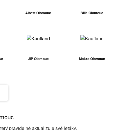
Albert Olomouc
Billa Olomouc
uc
JIP Olomouc
Makro Olomouc
omouc
rý pravidelně aktualizuje své letáky.