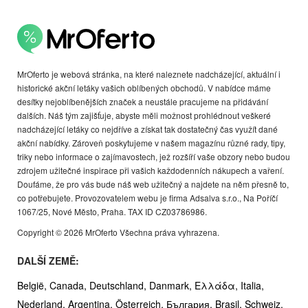
MrOferto je webová stránka, na které naleznete nadcházející, aktuální i
historické akční letáky vašich oblíbených obchodů. V nabídce máme
desítky nejoblíbenějších značek a neustále pracujeme na přidávání
dalších. Náš tým zajišťuje, abyste měli možnost prohlédnout veškeré
nadcházející letáky co nejdříve a získat tak dostatečný čas využít dané
akční nabídky. Zároveň poskytujeme v našem magazínu různé rady, tipy,
triky nebo informace o zajímavostech, jež rozšíří vaše obzory nebo budou
zdrojem užitečné inspirace při vašich každodenních nákupech a vaření.
Doufáme, že pro vás bude náš web užitečný a najdete na něm přesně to,
co potřebujete. Provozovatelem webu je firma Adsalva s.r.o., Na Poříčí
1067/25, Nové Město, Praha. TAX ID CZ03786986.
Copyright © 2026 MrOferto Všechna práva vyhrazena.
DALŠÍ ZEMĚ:
België,
Canada,
Deutschland,
Danmark,
Ελλάδα,
Italia,
Nederland,
Argentina,
Österreich,
България,
Brasil,
Schweiz,