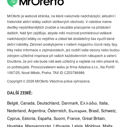
MrOferto je webová stránka, na které naleznete nadcházející, aktuální i
historické akční letáky vašich oblíbených obchodů. V nabídce máme
desítky nejoblíbenějších značek a neustále pracujeme na přidávání
dalších. Náš tým zajišťuje, abyste měli možnost prohlédnout veškeré
nadcházející letáky co nejdříve a získat tak dostatečný čas využít dané
akční nabídky. Zároveň poskytujeme v našem magazínu různé rady, tipy,
triky nebo informace o zajímavostech, jež rozšíří vaše obzory nebo budou
zdrojem užitečné inspirace při vašich každodenních nákupech a vaření.
Doufáme, že pro vás bude náš web užitečný a najdete na něm přesně to,
co potřebujete. Provozovatelem webu je firma Adsalva s.r.o., Na Poříčí
1067/25, Nové Město, Praha. TAX ID CZ03786986.
Copyright © 2026 MrOferto Všechna práva vyhrazena.
DALŠÍ ZEMĚ:
België,
Canada,
Deutschland,
Danmark,
Ελλάδα,
Italia,
Nederland,
Argentina,
Österreich,
България,
Brasil,
Schweiz,
Cyprus,
Estonia,
España,
Suomi,
France,
Great Britain,
Hrvatska,
Magyarország,
Lithuania,
Latvia,
Moldova,
Malta,