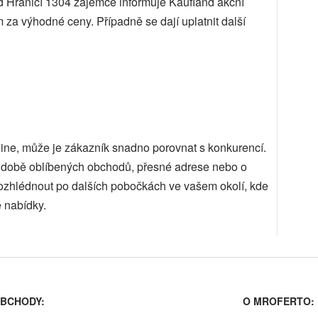
 Hranicí 1304 zájemce informuje Kaufland akční
m za výhodné ceny. Případně se dají uplatnit další
ine, může je zákazník snadno porovnat s konkurencí.
cí době oblíbených obchodů, přesné adrese nebo o
ozhlédnout po dalších pobočkách ve vašem okolí, kde
 nabídky.
BCHODY:
O MROFERTO: