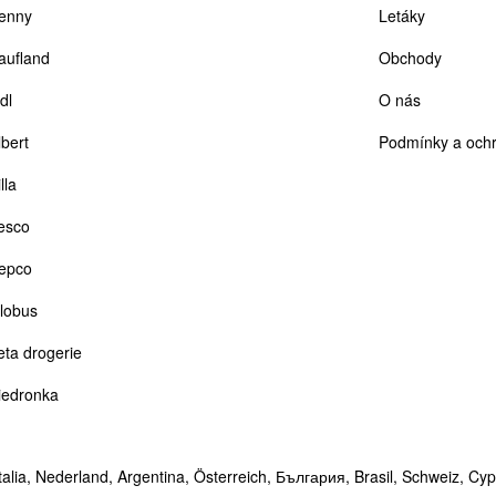
enny
Letáky
aufland
Obchody
dl
O nás
lbert
Podmínky a ochr
lla
esco
epco
lobus
eta drogerie
iedronka
talia,
Nederland,
Argentina,
Österreich,
България,
Brasil,
Schweiz,
Cyp