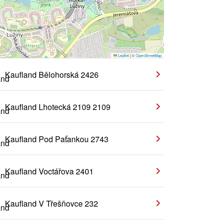
Leaflet
|
©
OpenStreetMap
Kaufland Bělohorská 2426
Kaufland Lhotecká 2109 2109
Kaufland Pod Paťankou 2743
Kaufland Voctářova 2401
Kaufland V Třešňovce 232