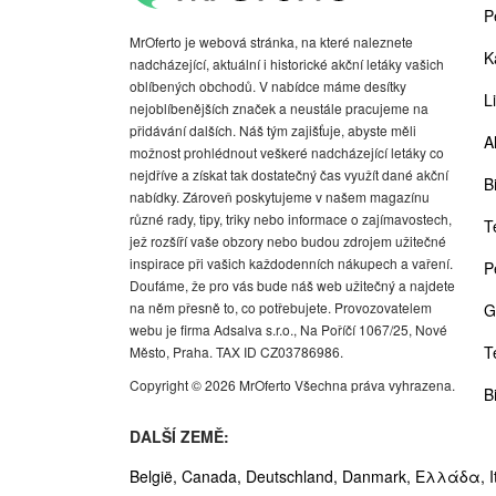
P
MrOferto je webová stránka, na které naleznete
K
nadcházející, aktuální i historické akční letáky vašich
oblíbených obchodů. V nabídce máme desítky
Li
nejoblíbenějších značek a neustále pracujeme na
přidávání dalších. Náš tým zajišťuje, abyste měli
A
možnost prohlédnout veškeré nadcházející letáky co
nejdříve a získat tak dostatečný čas využít dané akční
Bi
nabídky. Zároveň poskytujeme v našem magazínu
různé rady, tipy, triky nebo informace o zajímavostech,
T
jež rozšíří vaše obzory nebo budou zdrojem užitečné
inspirace při vašich každodenních nákupech a vaření.
P
Doufáme, že pro vás bude náš web užitečný a najdete
na něm přesně to, co potřebujete. Provozovatelem
G
webu je firma Adsalva s.r.o., Na Poříčí 1067/25, Nové
T
Město, Praha. TAX ID CZ03786986.
Copyright © 2026 MrOferto Všechna práva vyhrazena.
B
DALŠÍ ZEMĚ:
België,
Canada,
Deutschland,
Danmark,
Ελλάδα,
I