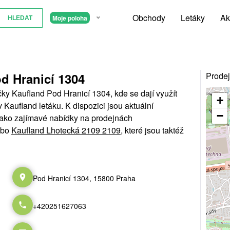
Obchody
Letáky
Ak
Moje poloha
d Hranicí 1304
Prodej
ky Kaufland Pod Hranicí 1304, kde se dají využít
+
Kaufland letáku. K dispozici jsou aktuální
−
 jako zajímavé nabídky na prodejnách
bo
Kaufland Lhotecká 2109 2109
, které jsou taktéž
Pod Hranicí 1304, 15800 Praha
+420251627063