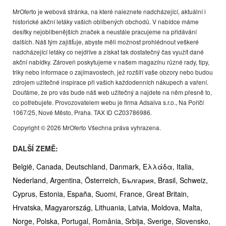
MrOferto je webová stránka, na které naleznete nadcházející, aktuální i
historické akční letáky vašich oblíbených obchodů. V nabídce máme
desítky nejoblíbenějších značek a neustále pracujeme na přidávání
dalších. Náš tým zajišťuje, abyste měli možnost prohlédnout veškeré
nadcházející letáky co nejdříve a získat tak dostatečný čas využít dané
akční nabídky. Zároveň poskytujeme v našem magazínu různé rady, tipy,
triky nebo informace o zajímavostech, jež rozšíří vaše obzory nebo budou
zdrojem užitečné inspirace při vašich každodenních nákupech a vaření.
Doufáme, že pro vás bude náš web užitečný a najdete na něm přesně to,
co potřebujete. Provozovatelem webu je firma Adsalva s.r.o., Na Poříčí
1067/25, Nové Město, Praha. TAX ID CZ03786986.
Copyright © 2026 MrOferto Všechna práva vyhrazena.
DALŠÍ ZEMĚ:
België,
Canada,
Deutschland,
Danmark,
Ελλάδα,
Italia,
Nederland,
Argentina,
Österreich,
България,
Brasil,
Schweiz,
Cyprus,
Estonia,
España,
Suomi,
France,
Great Britain,
Hrvatska,
Magyarország,
Lithuania,
Latvia,
Moldova,
Malta,
Norge,
Polska,
Portugal,
România,
Srbija,
Sverige,
Slovensko,