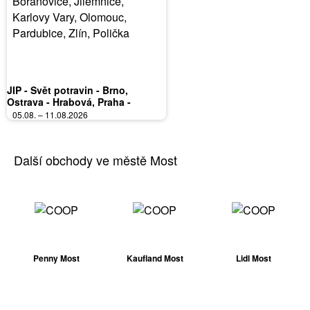
JIP - Svět potravin - Brno,
Ostrava - Hrabová, Praha -
Bořanovice, Jilemnice, Karlovy
05.08. – 11.08.2026
Vary, Olomouc, Pardubice, Zlín,
Polička
Další obchody ve městě Most
Penny Most
Kaufland Most
Lidl Most