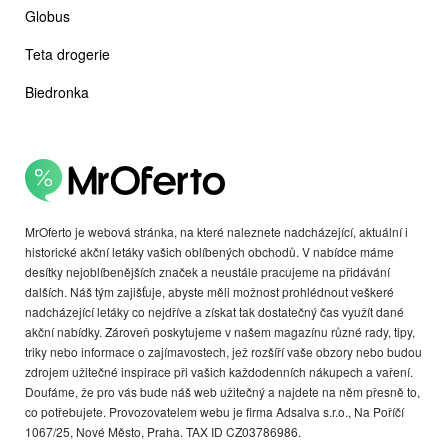
Globus
Teta drogerie
Biedronka
MrOferto je webová stránka, na které naleznete nadcházející, aktuální i
historické akční letáky vašich oblíbených obchodů. V nabídce máme
desítky nejoblíbenějších značek a neustále pracujeme na přidávání
dalších. Náš tým zajišťuje, abyste měli možnost prohlédnout veškeré
nadcházející letáky co nejdříve a získat tak dostatečný čas využít dané
akční nabídky. Zároveň poskytujeme v našem magazínu různé rady, tipy,
triky nebo informace o zajímavostech, jež rozšíří vaše obzory nebo budou
zdrojem užitečné inspirace při vašich každodenních nákupech a vaření.
Doufáme, že pro vás bude náš web užitečný a najdete na něm přesně to,
co potřebujete. Provozovatelem webu je firma Adsalva s.r.o., Na Poříčí
1067/25, Nové Město, Praha. TAX ID CZ03786986.