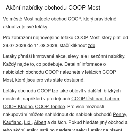
Akční nabídky obchodu COOP Most
Ve městě Most najdete obchod COOP, který pravidelně
aktualizuje své letáky.
Pro zobrazení nejnovějšího letáku COOP Most, který platí od
29.07.2026 do 11.08.2026, stačí kliknout
zde
.
Letáky přináší limitované akce, slevy, ale i sezónní nabídky.
Každý najde to, co potřebuje. Detailní informace o
nabídkách obchodu COOP naleznete v letácích COOP
Most, které jsou pro vás stále dostupné.
Letáky obchodu COOP lze také objevit v dalších blízkých
městech, například v prodejnách
COOP Ústí nad Labem
,
COOP Kladno
,
COOP Teplice
. Pro více možností
nakupování můžete nahlédnout do nabídek obchodů
Penny
,
Kaufland
,
Lidl
,
Albert
a dalších. Pokud hledáte jiný obchod a
jeho akční letáky, jistě ho najdete v sekci
Letáky
na hlavní