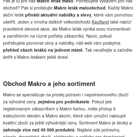
Pak je tu pro vás
Makro leták maso
. Potřebujete vybavení pro váš
obchod? Pak si prolistujte
Makro leták maloobchod
. Každý Makro
akční leták
přináší aktuální nabídky a slevy
, které vám pomohou
ušetřit. Jeden z mnoha dalších velkoobchodů
Kaufland
také nabízí
pravidelné slevové akce, ale Makro leták vyniká svou rozmanitostí
a zaměřením na různé potřeby zákazníků. Navíc, pokud
potřebujete porovnat ceny a nabídky, náš web vám poskytne
přehled všech letáků na jednom místě
. Tak neváhejte a začněte
šetřit s Makro letákem ještě dnes!
Obchod Makro a jeho sortiment
Makro se specializuje na prodej potravin i nepotravinového zboží
za výhodné ceny,
zejména pro podnikatele
. Pokud jste
registrovaným zákazníkem s Makro kartou, máte přístup k
exkluzivním slevám a Makro akcím, které vám umožní nakoupit
kvalitní zboží za ještě výhodnější ceny. Sortiment Makro je široký a
zahrnuje více než 45 000 produktů
. Najdete zde potraviny,
nápoje, drogistické zboží, elektroniku a potřeby pro domácnost.