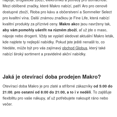
Mezi oblíbené značky, které Makro nabízí, patří Aro pro cenově
dostupné zboží, Rioba pro kávu a občerstvení a Sommelier Select
pro kvalitní vína. Další známou značkou je Fine Life, která nabízí
kvalitní produkty za příznivé ceny.
Makro akc
e jsou navrženy tak,
aby vám pomohly ušetřit na různém zboží
, ať už jde o maso,
nápoje nebo drogerii. Vždy se vyplatí sledovat aktuální Makro leták,
kde najdete ty nejlepší nabídky. Pokud jste ještě nenašli to, co
hledáte, může být pro vás zajímavý
obchod Globus
, který také
nabízí široký sortiment a pravidelné akční nabídky.
Jaká je otevírací doba prodejen Makro?
Otevírací doba Makro je pro zlaté a stříbrné zákazníky
od 5:00 do
21:00
,
pro ostatní od 8:00 do 21:00, a to i v neděli
. To zajišťuje
flexibilitu pro vaše nákupy, ať už potřebujete nakoupit ráno nebo
večer.