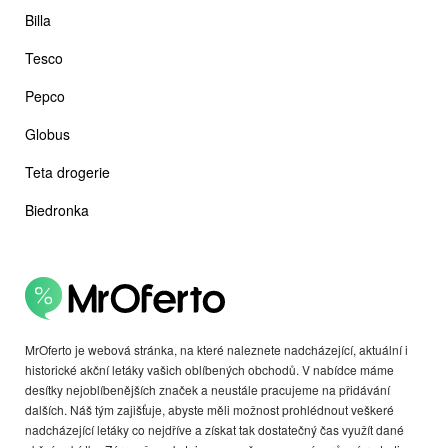
Billa
Tesco
Pepco
Globus
Teta drogerie
Biedronka
MrOferto je webová stránka, na které naleznete nadcházející, aktuální i
historické akční letáky vašich oblíbených obchodů. V nabídce máme
desítky nejoblíbenějších značek a neustále pracujeme na přidávání
dalších. Náš tým zajišťuje, abyste měli možnost prohlédnout veškeré
nadcházející letáky co nejdříve a získat tak dostatečný čas využít dané