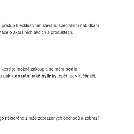
jí přístup k exkluzivním slevám, speciálním nabídkám
mace o aktuálních akcích a produktech.
y, které je možné zakoupit, se mění
podle
ou pak
k dostání také bylinky
, opět jak v květináči,
 logo některého z níže zobrazených obchodů a zobrazí