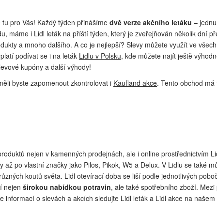
je tu pro Vás! Každý týden přinášíme
dvě verze akčního letáku
– jednu
ředu, máme i Lidl leták na příští týden, který je zveřejňován několik dní 
rodukty a mnoho dalšího. A co je nejlepší? Slevy můžete využít ve všec
platí podívat se i na leták
Lidlu v Polsku
, kde můžete najít ještě výhodn
slevové kupóny a další výhody!
eměli byste zapomenout zkontrolovat i
Kaufland akce
. Tento obchod má t
t produktů nejen v kamenných prodejnách, ale i online prostřednictvím L
y až po vlastní značky jako Pilos, Pikok, W5 a Delux. V Lidlu se také m
 z různých koutů světa. Lidl otevírací doba se liší podle jednotlivých po
ní nejen
širokou nabídkou potravin
, ale také spotřebního zboží. Mezi
ce informací o slevách a akcích sledujte Lidl leták a Lidl akce na naš