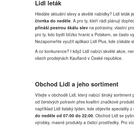
Lidl leták
Hledáte aktuální slevy a skvělé nabídky? Lidl leták 
čtvrtka do neděle
. A pro ty, kteří rádi plánují dop
přináší pestrou škálu slev
na potraviny, vlastní p
pro ty, kdo bydlí blízko hranic s Polskem, se často vy
Nezapomeňte využít aplikaci Lidl Plus, kde získáte 
A co konkurence? I když Lidl nabízí skvělé akce, n
všech prodejnách Kaufland v České republice.
Obchod Lidl a jeho sortiment
Vítejte v obchodě Lidl, který nabízí široký sortimen
od čerstvých potravin přes kvalitní značkové produkt
například Lidl italský týden, kde objevíte speciality
do neděle od 07:00 do 22:00
. Obchod Lidl se pyš
výrobky, masné produkty a čisticí prostředky. Pro ví