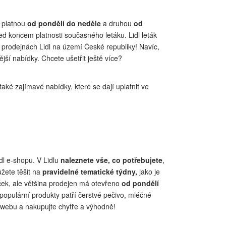
 platnou
od pondělí do neděle
a druhou
od
před koncem platnosti současného letáku. Lidl leták
h prodejnách Lidl na území České republiky! Navíc,
ější nabídky. Chcete ušetřit ještě více?
aké zajímavé nabídky, které se dají uplatnit ve
idl e-shopu. V Lidlu
naleznete vše, co potřebujete
,
ůžete těšit na
pravidelné tematické týdny,
jako je
boček, ale většina prodejen má otevřeno
od pondělí
 populární produkty patří čerstvé pečivo, mléčné
em webu a nakupujte chytře a výhodně!