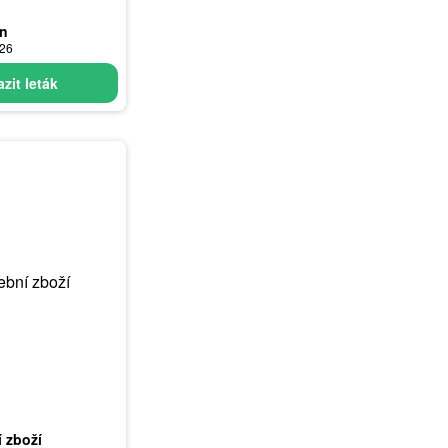
un
026
zit leták
í zboží