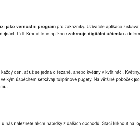
uží jako věrnostní program
pro zákazníky. Uživatelé aplikace získáva
dejnách Lidl. Kromě toho aplikace
zahrnuje digitální účtenku
a infor
každý den, ať už se jedná o řezané, anebo květiny v květináči. Květin
 s velkým úspěchem setkávají tulipánové pugety. Na většině poboček js
rmu.
dí, u nás naleznete akční nabídky z dalších obchodů. Stačí kliknout na