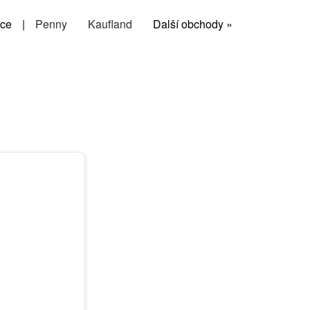
ce
|
Penny
Kaufland
Další obchody »