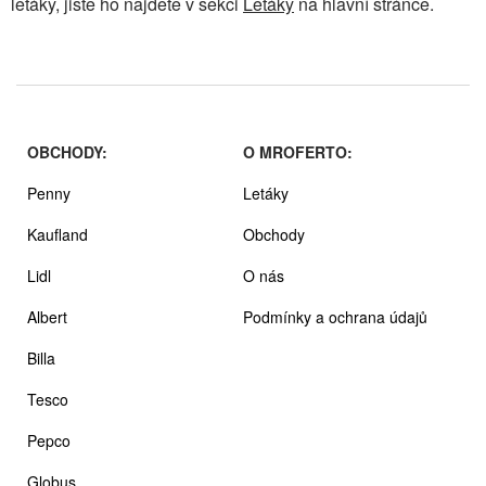
letáky, jistě ho najdete v sekci
Letáky
na hlavní stránce.
OBCHODY:
O MROFERTO:
Penny
Letáky
Kaufland
Obchody
Lidl
O nás
Albert
Podmínky a ochrana údajů
Billa
Tesco
Pepco
Globus