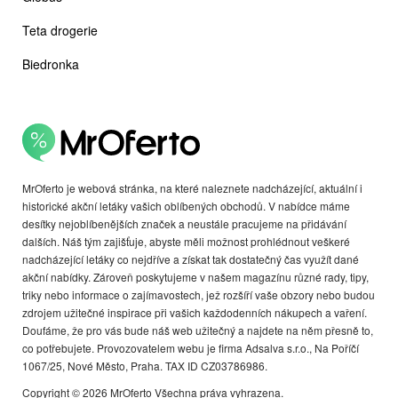
Teta drogerie
Biedronka
MrOferto je webová stránka, na které naleznete nadcházející, aktuální i
historické akční letáky vašich oblíbených obchodů. V nabídce máme
desítky nejoblíbenějších značek a neustále pracujeme na přidávání
dalších. Náš tým zajišťuje, abyste měli možnost prohlédnout veškeré
nadcházející letáky co nejdříve a získat tak dostatečný čas využít dané
akční nabídky. Zároveň poskytujeme v našem magazínu různé rady, tipy,
triky nebo informace o zajímavostech, jež rozšíří vaše obzory nebo budou
zdrojem užitečné inspirace při vašich každodenních nákupech a vaření.
Doufáme, že pro vás bude náš web užitečný a najdete na něm přesně to,
co potřebujete. Provozovatelem webu je firma Adsalva s.r.o., Na Poříčí
1067/25, Nové Město, Praha. TAX ID CZ03786986.
Copyright © 2026 MrOferto Všechna práva vyhrazena.