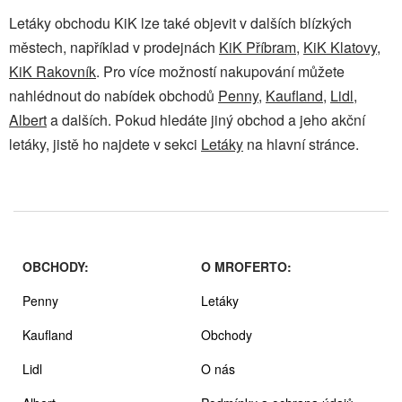
Letáky obchodu KiK lze také objevit v dalších blízkých
městech, například v prodejnách
KiK Příbram
,
KiK Klatovy
,
KiK Rakovník
. Pro více možností nakupování můžete
nahlédnout do nabídek obchodů
Penny
,
Kaufland
,
Lidl
,
Albert
a dalších. Pokud hledáte jiný obchod a jeho akční
letáky, jistě ho najdete v sekci
Letáky
na hlavní stránce.
OBCHODY:
O MROFERTO:
Penny
Letáky
Kaufland
Obchody
Lidl
O nás