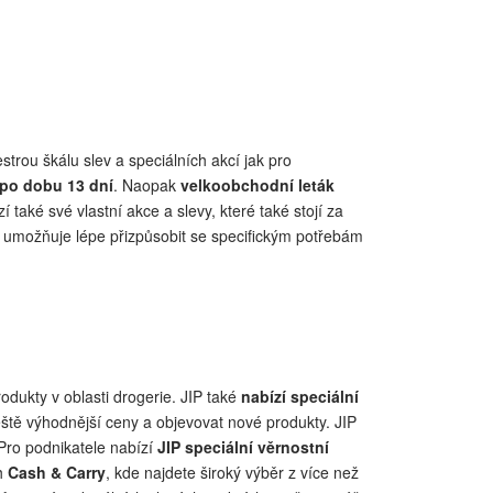
estrou škálu slev a speciálních akcí jak pro
 po dobu 13 dní
. Naopak
velkoobchodní leták
í také své vlastní akce a slevy, které také stojí za
umožňuje lépe přizpůsobit se specifickým potřebám
rodukty v oblasti drogerie. JIP také
nabízí speciální
eště výhodnější ceny a objevovat nové produkty. JIP
Pro podnikatele nabízí
JIP speciální věrnostní
ch
Cash & Carry
, kde najdete široký výběr z více než