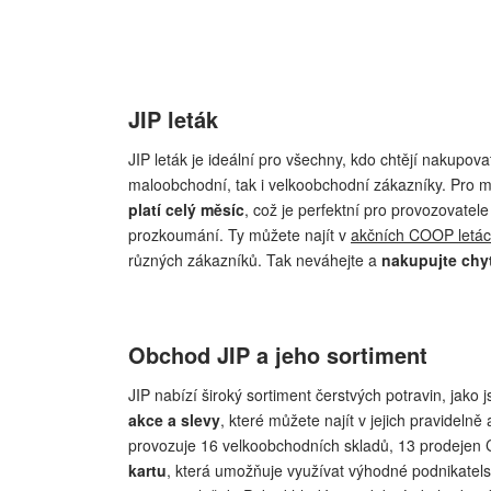
JIP leták
JIP leták je ideální pro všechny, kdo chtějí nakupovat
maloobchodní, tak i velkoobchodní zákazníky. Pro 
platí celý měsíc
, což je perfektní pro provozovate
prozkoumání. Ty můžete najít v
akčních COOP letác
různých zákazníků. Tak neváhejte a
nakupujte chyt
Obchod JIP a jeho sortiment
JIP nabízí široký sortiment čerstvých potravin, jako 
akce a slevy
, které můžete najít v jejich pravidel
provozuje 16 velkoobchodních skladů, 13 prodejen 
kartu
, která umožňuje využívat výhodné podnikatels