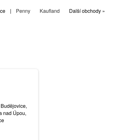
ce
|
Penny
Kaufland
Další obchody »