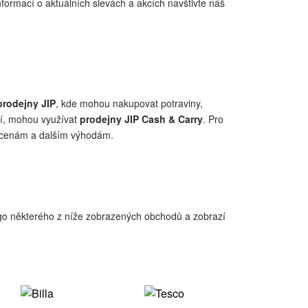
informací o aktuálních slevách a akcích navštivte náš
prodejny JIP
, kde mohou nakupovat potraviny,
cí, mohou využívat
prodejny JIP Cash & Carry
. Pro
m cenám a dalším výhodám.
logo některého z níže zobrazených obchodů a zobrazí