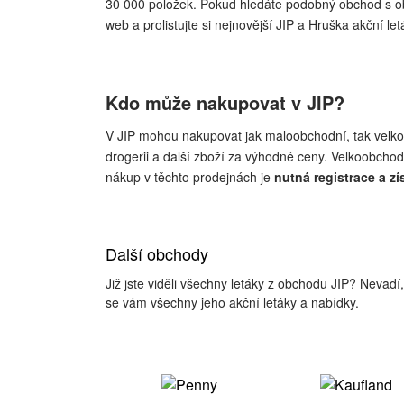
30 000 položek. Pokud hledáte podobný obchod s 
web a prolistujte si nejnovější JIP a Hruška akční let
Kdo může nakupovat v JIP?
V JIP mohou nakupovat jak maloobchodní, tak velk
drogerii a další zboží za výhodné ceny. Velkoobchod
nákup v těchto prodejnách je
nutná registrace a zí
Další obchody
Již jste viděli všechny letáky z obchodu JIP? Nevad
se vám všechny jeho akční letáky a nabídky.