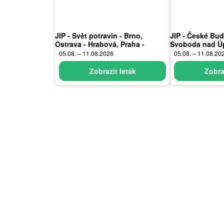
JIP - Svět potravin - Brno,
JIP - České Bud
Ostrava - Hrabová, Praha -
Svoboda nad Ú
Bořanovice, Jilemnice, Karlovy
Sušice
05.08. – 11.08.2026
05.08. – 11.08.20
Vary, Olomouc, Pardubice, Zlín,
Polička
Zobrazit leták
Zobra