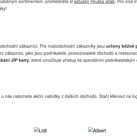
obdobným sortimentem, prohlédněte si
aktuální Hruška leták
. Pro více 
áky!
oobchodní zákazníci. Pro maloobchodní zákazníky jsou
určeny běžné 
ní zákazníci, jako jsou podnikatelé, provozovatelé obchodů a restaura
skání JIP karty
, která umožňuje přístup ke speciálním podnikatelský
í, u nás naleznete akční nabídky z dalších obchodů. Stačí kliknout na 