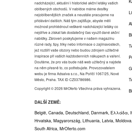
K
nadcházející, aktuální i historické akční letáky vašich
oblíbených obchodů. V nabídce máme desítky
Li
nejoblíbenějších značek a neustále pracujeme na
přidávání dalších. Náš tým zajišťuje, abyste měli
A
možnost prohlédnout veškeré nadcházející letáky co
nejdříve a získat tak dostatečný čas využít dané akční
Bi
nabídky. Zároveň poskytujeme v našem magazínu
různé rady, tipy, triky nebo informace o zajímavostech,
T
jež rozšíří vaše obzory nebo budou zdrojem užitečné
inspirace při vašich každodenních nákupech a vaření.
P
Doufáme, že pro vás bude náš web užitečný a najdete
na něm přesně to, co potřebujete. Provozovatelem
G
webu je firma Adsalva s.r.o., Na Poříčí 1067/25, Nové
T
Město, Praha. TAX ID CZ03786986.
Copyright © 2026 MrOferto Všechna práva vyhrazena.
B
DALŠÍ ZEMĚ:
België,
Canada,
Deutschland,
Danmark,
Ελλάδα,
I
Hrvatska,
Magyarország,
Lithuania,
Latvia,
Moldova
South Africa,
MrOferto.com