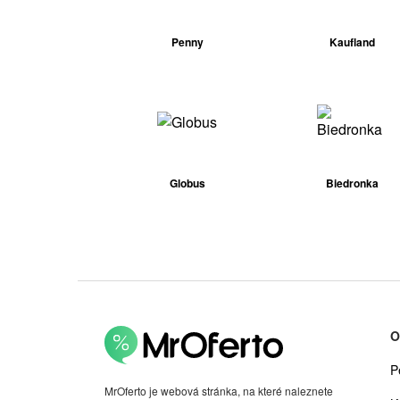
Penny
Kaufland
Globus
Biedronka
O
P
MrOferto je webová stránka, na které naleznete