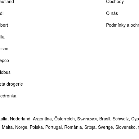
aufland
Obchody
dl
O nás
lbert
Podmínky a ochr
lla
esco
epco
lobus
eta drogerie
iedronka
talia,
Nederland,
Argentina,
Österreich,
България,
Brasil,
Schweiz,
Cyp
,
Malta,
Norge,
Polska,
Portugal,
România,
Srbija,
Sverige,
Slovensko,