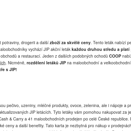
 potraviny, drogerii a další
zboží za skvělé ceny
. Tento leták nabízí p
maloobchodníky vychází JIP akční leták
každou druhou středu a platí
le obchodů a restaurací. Jeden z dalších podobných ochodů
COOP
nabíz
ích
. Nicméně,
rozdělení letáků JIP
na maloobchodní a velkoobchodní 
ře s JIP!
jsou pečivo, uzeniny, mléčné produkty, ovoce, zelenina, ale i nápoje a p
ně aktualizovaných JIP letácích. Tyto letáky vám pomohou nakupovat za j
Cash & Carry a 41 maloobchodních prodejen po celé České republice. 
ké ceny a další benefity. Tato karta je nezbytná pro nákup v prodejná