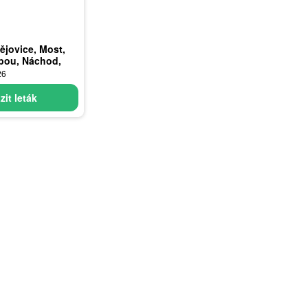
ějovice, Most,
pou, Náchod,
26
zit leták