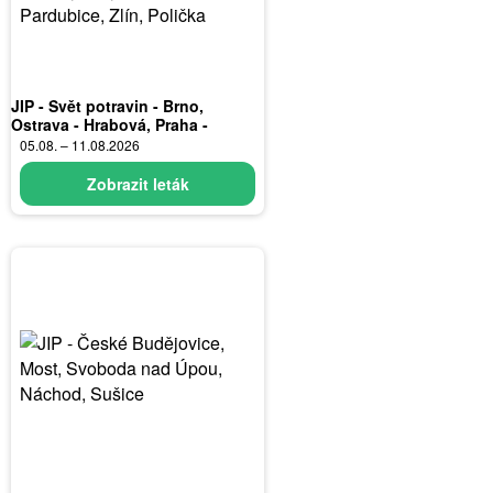
JIP - Svět potravin - Brno,
Ostrava - Hrabová, Praha -
Bořanovice, Jilemnice, Karlovy
05.08. – 11.08.2026
Vary, Olomouc, Pardubice, Zlín,
Polička
Zobrazit leták