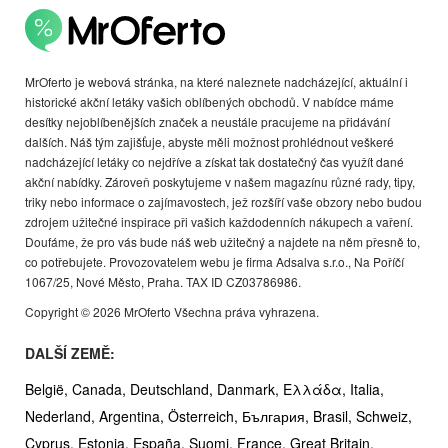
MrOferto je webová stránka, na které naleznete nadcházející, aktuální i
historické akční letáky vašich oblíbených obchodů. V nabídce máme
desítky nejoblíbenějších značek a neustále pracujeme na přidávání
dalších. Náš tým zajišťuje, abyste měli možnost prohlédnout veškeré
nadcházející letáky co nejdříve a získat tak dostatečný čas využít dané
akční nabídky. Zároveň poskytujeme v našem magazínu různé rady, tipy,
triky nebo informace o zajímavostech, jež rozšíří vaše obzory nebo budou
zdrojem užitečné inspirace při vašich každodenních nákupech a vaření.
Doufáme, že pro vás bude náš web užitečný a najdete na něm přesně to,
co potřebujete. Provozovatelem webu je firma Adsalva s.r.o., Na Poříčí
1067/25, Nové Město, Praha. TAX ID CZ03786986.
Copyright © 2026 MrOferto Všechna práva vyhrazena.
DALŠÍ ZEMĚ:
België,
Canada,
Deutschland,
Danmark,
Ελλάδα,
Italia,
Nederland,
Argentina,
Österreich,
България,
Brasil,
Schweiz,
Cyprus,
Estonia,
España,
Suomi,
France,
Great Britain,