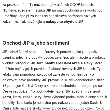
za prozkoumání. Ty můžete najít v
akčních COOP letácích
.
Nicméně,
rozdělení letáků JIP
na maloobchodní a velkoobchodní
umožňuje lépe přizpůsobit se specifickým potřebám různých
zákazníků. Tak neváhejte a
nakupujte chytře s JIP!
Obchod JIP a jeho sortiment
JIP nabízí široký sortiment čerstvých potravin, jako jsou pečivo,
uzeniny, mléčné produkty, ovoce, zelenina, ale i nápoje a produkty
v oblasti drogerie. JIP také
nabízí speciální akce a slevy
, které
můžete najít v jejich pravidelně aktualizovaných JIP letácích. Tyto
letáky vám pomohou nakupovat za ještě výhodnější ceny a
objevovat nové produkty. JIP provozuje 16 velkoobchodních skladů,
13 prodejen Cash & Carry a 41 maloobchodních prodejen po celé
České republice. Pro podnikatele nabízí
JIP speciální věrnostní
kartu
, která umožňuje využívat výhodné podnikatelské ceny a další
benefity. Tato karta je nezbytná pro nákup v prodejnách
Cash &
Carry
, kde najdete široký výběr z více než 30 000 položek. Pokud