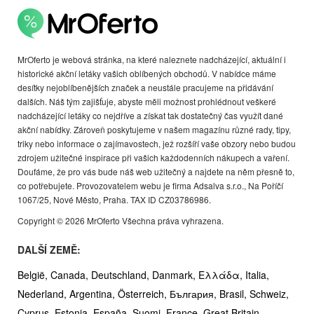
MrOferto je webová stránka, na které naleznete nadcházející, aktuální i
historické akční letáky vašich oblíbených obchodů. V nabídce máme
desítky nejoblíbenějších značek a neustále pracujeme na přidávání
dalších. Náš tým zajišťuje, abyste měli možnost prohlédnout veškeré
nadcházející letáky co nejdříve a získat tak dostatečný čas využít dané
akční nabídky. Zároveň poskytujeme v našem magazínu různé rady, tipy,
triky nebo informace o zajímavostech, jež rozšíří vaše obzory nebo budou
zdrojem užitečné inspirace při vašich každodenních nákupech a vaření.
Doufáme, že pro vás bude náš web užitečný a najdete na něm přesně to,
co potřebujete. Provozovatelem webu je firma Adsalva s.r.o., Na Poříčí
1067/25, Nové Město, Praha. TAX ID CZ03786986.
Copyright © 2026 MrOferto Všechna práva vyhrazena.
DALŠÍ ZEMĚ:
België,
Canada,
Deutschland,
Danmark,
Ελλάδα,
Italia,
Nederland,
Argentina,
Österreich,
България,
Brasil,
Schweiz,
Cyprus,
Estonia,
España,
Suomi,
France,
Great Britain,