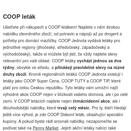
COOP leták
Ušetřete při nákupech s COOP letákem! Najdete v něm širokou
nabídku zlevněného zboží, od potravin a nápojů až po drogerii a
potřeby pro domácí mazlíčky. COOP Jednota vydává letáky pro
jednotlivé regiony (jihočeský, středočeský, západočeský a
východočeský), takže si můžete být jisti, že vždy najdete slevy
relevantní pro vaši oblast. COOP letáky
vychází jednou za dva
týdny
, obvykle ve středu, a
přinášejí pravidelné slevy na různé
druhy zboží
. Kromě regionálních letáků COOP Jednota existují i
letáky jako COOP Super Cena, COOP TUTY a COOP TIP, které
platí pro celou Českou republiku. Tyto letáky vám umožní najít
výhodné akce COOP nejen v blízkosti vašeho domova, ale i po celé
zemi. V COOP letácích najdete nejen
čtrnáctidenní akce
, ale i
dlouhodobější nabídky, které
trvají celý měsíc
. Pro ty, kteří hledají
ještě více výhod, je zde COOP Diskont leták, obsahující speciální
kupony. A pokud byste rádi srovnali nabídky, nezapomeňte se
podívat také na
Penny Market
. Jejich akční letáky nabízí také