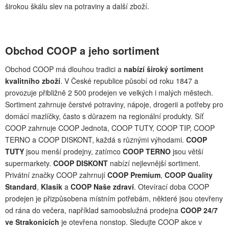
širokou škálu slev na potraviny a další zboží.
Obchod COOP a jeho sortiment
Obchod COOP má dlouhou tradici a
nabízí široký sortiment
kvalitního zboží
. V České republice působí od roku 1847 a
provozuje přibližně 2 500 prodejen ve velkých i malých městech.
Sortiment zahrnuje čerstvé potraviny, nápoje, drogerii a potřeby pro
domácí mazlíčky, často s důrazem na regionální produkty. Síť
COOP zahrnuje COOP Jednota, COOP TUTY, COOP TIP, COOP
TERNO a COOP DISKONT, každá s různými výhodami.
COOP
TUTY
jsou menší prodejny, zatímco
COOP TERNO
jsou větší
supermarkety.
COOP DISKONT
nabízí nejlevnější sortiment.
Privátní značky COOP zahrnují
COOP Premium
,
COOP Quality
Standard
,
Klasik
a
COOP Naše zdraví
. Otevírací doba COOP
prodejen je přizpůsobena místním potřebám, některé jsou otevřeny
od rána do večera, například samoobslužná prodejna
COOP 24/7
ve Strakonicích
je otevřena nonstop. Sledujte COOP akce v