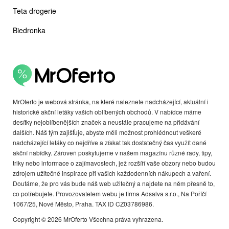
Teta drogerie
Biedronka
MrOferto je webová stránka, na které naleznete nadcházející, aktuální i
historické akční letáky vašich oblíbených obchodů. V nabídce máme
desítky nejoblíbenějších značek a neustále pracujeme na přidávání
dalších. Náš tým zajišťuje, abyste měli možnost prohlédnout veškeré
nadcházející letáky co nejdříve a získat tak dostatečný čas využít dané
akční nabídky. Zároveň poskytujeme v našem magazínu různé rady, tipy,
triky nebo informace o zajímavostech, jež rozšíří vaše obzory nebo budou
zdrojem užitečné inspirace při vašich každodenních nákupech a vaření.
Doufáme, že pro vás bude náš web užitečný a najdete na něm přesně to,
co potřebujete. Provozovatelem webu je firma Adsalva s.r.o., Na Poříčí
1067/25, Nové Město, Praha. TAX ID CZ03786986.
Copyright © 2026 MrOferto Všechna práva vyhrazena.