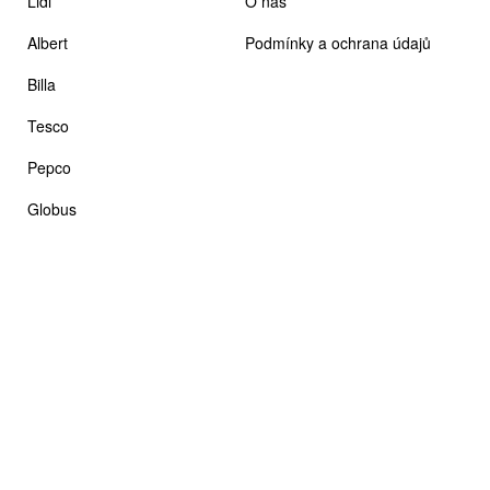
Lidl
O nás
Albert
Podmínky a ochrana údajů
Billa
Tesco
Pepco
Globus
Teta drogerie
Biedronka
MrOferto je webová stránka, na které naleznete nadcházející, aktuální i
historické akční letáky vašich oblíbených obchodů. V nabídce máme
desítky nejoblíbenějších značek a neustále pracujeme na přidávání