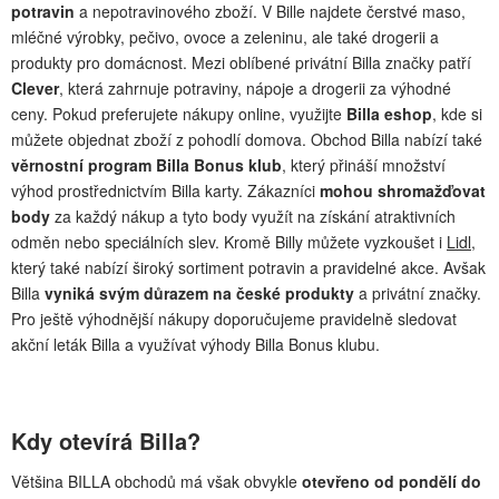
potravin
a nepotravinového zboží. V Bille najdete čerstvé maso,
mléčné výrobky, pečivo, ovoce a zeleninu, ale také drogerii a
produkty pro domácnost. Mezi oblíbené privátní Billa značky patří
Clever
, která zahrnuje potraviny, nápoje a drogerii za výhodné
ceny. Pokud preferujete nákupy online, využijte
Billa eshop
, kde si
můžete objednat zboží z pohodlí domova. Obchod Billa nabízí také
věrnostní program Billa Bonus klub
, který přináší množství
výhod prostřednictvím Billa karty. Zákazníci
mohou shromažďovat
body
za každý nákup a tyto body využít na získání atraktivních
odměn nebo speciálních slev. Kromě Billy můžete vyzkoušet i
Lidl
,
který také nabízí široký sortiment potravin a pravidelné akce. Avšak
Billa
vyniká svým důrazem na české produkty
a privátní značky.
Pro ještě výhodnější nákupy doporučujeme pravidelně sledovat
akční leták Billa a využívat výhody Billa Bonus klubu.
Kdy otevírá Billa?
Většina BILLA obchodů má však obvykle
otevřeno od pondělí do