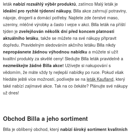
leták
nabízí rozsáhlý výběr produktů
, zatímco Malý leták je
ideální pro rychlé týdenní nákupy.
Billa akce zahrnují potraviny,
nápoje, drogerii a domácí potřeby. Najdete zde čerstvé maso,
uzeniny, mléčné výrobky a často i vejce v akci. Billa leták na příští
týden je
zveřejňován několik dní před koncem platnosti
aktuálního letáku
, takže se můžete na své nákupy připravit
dopředu. Pravidelným sledováním akčního letáku Billa nikdy
nepropásnete žádnou výhodnou nabídku
a můžete si užít
kvalitní produkty za skvělé ceny! Sledujte Billa leták pravidelně a
nezmeškejte žádné Billa akce!
Užívejte si nakupování s
vědomím, že máte vždy ty nejlepší nabídky po ruce. Pokud však
hledáte ještě více možností, podívejte se na
leták Kaufland
, který
také nabízí zajímavé akce. Tak na co čekáte? Plánujte své nákupy
už dnes!
Obchod Billa a jeho sortiment
Billa je oblíbený obchod, který
nabízí široký sortiment kvalitních