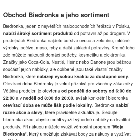
Obchod Biedronka a jeho sortiment
Biedronka, jeden z největších maloobchodních řetězců v Polsku,
nabízí široký sortiment produktů
od potravin až po drogerii. V
prodejnách Biedronka najdete čerstvé ovoce a zeleninu, mléčné
výrobky, pečivo, maso, ryby a další základní potraviny. Kromě toho
zde můžete nakoupit domácí potřeby, kosmetiku a elektroniku.
Značky jako Coca-Cola, Nestlé, Heinz nebo Danone jsou běžnou
součástí jejich nabídky, ale oblíbené jsou také vlastní značky
Biedronka, které
nabízejí vysokou kvalitu za dostupné ceny
.
Otevírací doba Biedronky je velmi příznivá pro všechny zákazníky.
Většina prodejen je otevřena
od pondělí do soboty od 6:00 do
22:00
a v
neděli od 8:00 do 20:00
, avšak konkrétní biedronka
otevírací doba se může lišit podle lokality
. Biedronka
nabízí
různé akce a slevy
, které pravidelně aktualizuje. Sledujte
biedronka akce, abyste mohli využít výhodné nabídky na kvalitní
produkty. Při nákupu můžete využít věrnostní program "
Moja
Biedronka
", který umožňuje získávat body za nákupy a využívat