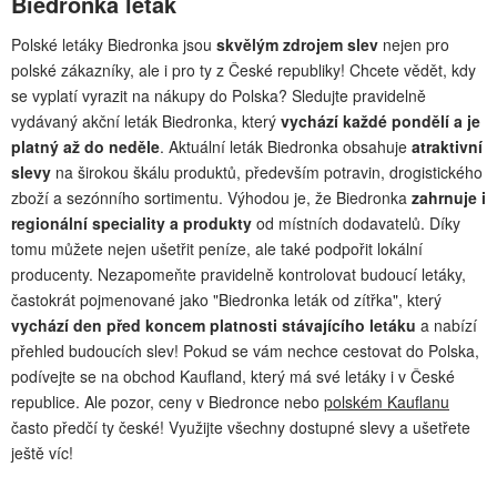
Biedronka leták
Polské letáky Biedronka jsou
skvělým zdrojem slev
nejen pro
polské zákazníky, ale i pro ty z České republiky! Chcete vědět, kdy
se vyplatí vyrazit na nákupy do Polska? Sledujte pravidelně
vydávaný akční leták Biedronka, který
vychází každé pondělí a je
platný až do neděle
. Aktuální leták Biedronka obsahuje
atraktivní
slevy
na širokou škálu produktů, především potravin, drogistického
zboží a sezónního sortimentu. Výhodou je, že Biedronka
zahrnuje i
regionální speciality a produkty
od místních dodavatelů. Díky
tomu můžete nejen ušetřit peníze, ale také podpořit lokální
producenty. Nezapomeňte pravidelně kontrolovat budoucí letáky,
častokrát pojmenované jako "Biedronka leták od zítřka", který
vychází den před koncem platnosti stávajícího letáku
a nabízí
přehled budoucích slev! Pokud se vám nechce cestovat do Polska,
podívejte se na obchod Kaufland, který má své letáky i v České
republice. Ale pozor, ceny v Biedronce nebo
polském Kauflanu
často předčí ty české! Využijte všechny dostupné slevy a ušetřete
ještě víc!