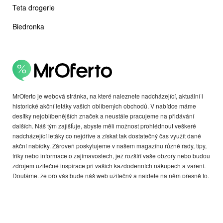
Teta drogerie
Biedronka
MrOferto je webová stránka, na které naleznete nadcházející, aktuální i
historické akční letáky vašich oblíbených obchodů. V nabídce máme
desítky nejoblíbenějších značek a neustále pracujeme na přidávání
dalších. Náš tým zajišťuje, abyste měli možnost prohlédnout veškeré
nadcházející letáky co nejdříve a získat tak dostatečný čas využít dané
akční nabídky. Zároveň poskytujeme v našem magazínu různé rady, tipy,
triky nebo informace o zajímavostech, jež rozšíří vaše obzory nebo budou
zdrojem užitečné inspirace při vašich každodenních nákupech a vaření.
Doufáme, že pro vás bude náš web užitečný a najdete na něm přesně to,
co potřebujete. Provozovatelem webu je firma Adsalva s.r.o., Na Poříčí
1067/25, Nové Město, Praha. TAX ID CZ03786986.
Copyright © 2026 MrOferto Všechna práva vyhrazena.