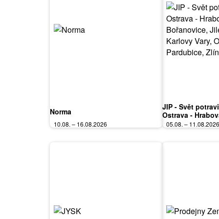
JIP - Svět potrav
Norma
Ostrava - Hrabov
Bořanovice, Jile
10.08. – 16.08.2026
05.08. – 11.08.202
Vary, Olomouc, P
Polička