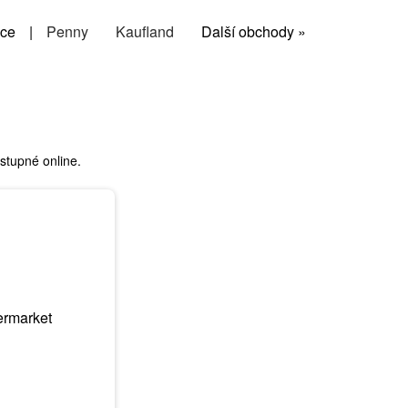
ce
|
Penny
Kaufland
Další obchody »
stupné online.