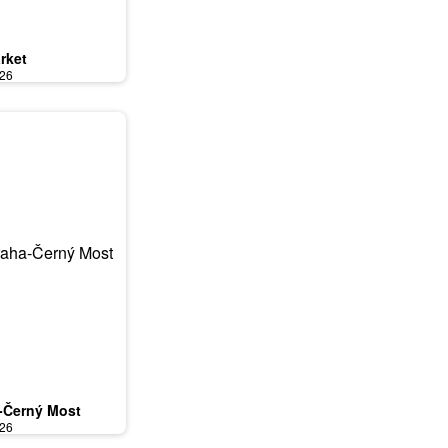
rket
026
-Černý Most
026