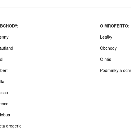
BCHODY:
O MROFERTO:
enny
Letáky
aufland
Obchody
dl
O nás
lbert
Podmínky a ochr
lla
esco
epco
lobus
eta drogerie