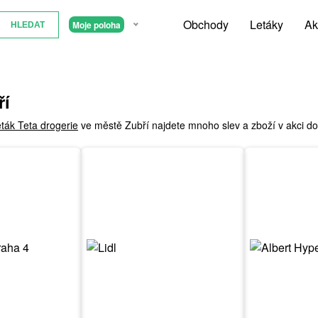
Obchody
Letáky
Ak
Moje poloha
ří
eták Teta drogerie
ve městě Zubří najdete mnoho slev a zboží v akci do