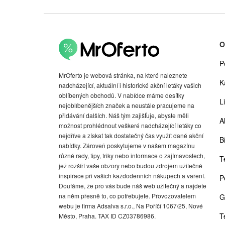
O
P
MrOferto je webová stránka, na které naleznete
K
nadcházející, aktuální i historické akční letáky vašich
oblíbených obchodů. V nabídce máme desítky
Li
nejoblíbenějších značek a neustále pracujeme na
přidávání dalších. Náš tým zajišťuje, abyste měli
A
možnost prohlédnout veškeré nadcházející letáky co
nejdříve a získat tak dostatečný čas využít dané akční
Bi
nabídky. Zároveň poskytujeme v našem magazínu
různé rady, tipy, triky nebo informace o zajímavostech,
T
jež rozšíří vaše obzory nebo budou zdrojem užitečné
inspirace při vašich každodenních nákupech a vaření.
P
Doufáme, že pro vás bude náš web užitečný a najdete
na něm přesně to, co potřebujete. Provozovatelem
G
webu je firma Adsalva s.r.o., Na Poříčí 1067/25, Nové
T
Město, Praha. TAX ID CZ03786986.