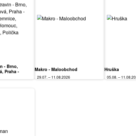
in - Brno,
Makro - Maloobchod
Hruška
á, Praha -
mnice, Karlovy
6
29.07. – 11.08.2026
05.08. – 11.08.2
ardubice, Zlín,