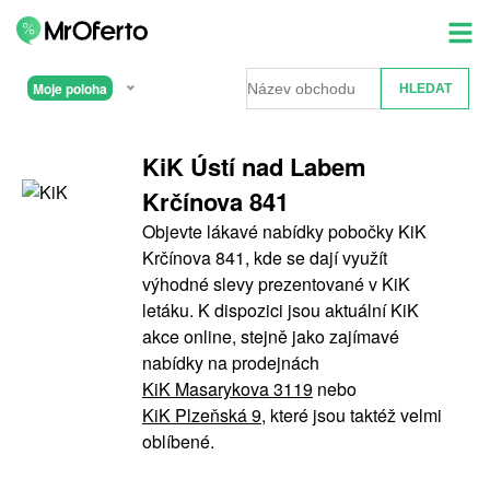
Moje poloha
KiK Ústí nad Labem
Krčínova 841
Objevte lákavé nabídky pobočky KiK
Krčínova 841, kde se dají využít
výhodné slevy prezentované v KiK
letáku. K dispozici jsou aktuální KiK
akce online, stejně jako zajímavé
nabídky na prodejnách
KiK Masarykova 3119
nebo
KiK Plzeňská 9
, které jsou taktéž velmi
oblíbené.