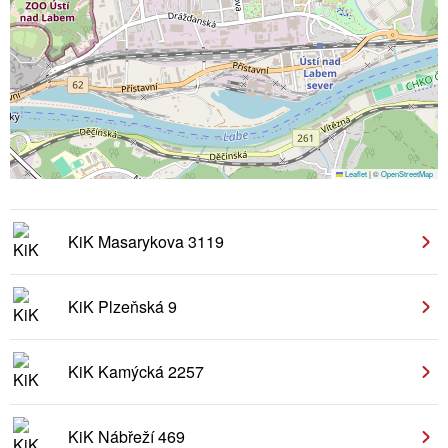
Leaflet
|
©
OpenStreetMap
KiK Masarykova 3119
KiK Plzeňská 9
KiK Kamýcká 2257
KiK Nábřeží 469