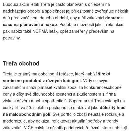
Budoucí akční leták Trefa je často plánován s ohledem na
nadcházející období a společnost jej příležitostně zveřejňuje několik
dnů před začátkem daného období, aby měli zákazníci
dostatek
času na plánování a nákup
. Podobné možnosti jako Trefa akce
pak nabízí
také NORMA leták
, opět zaměřený především na
potraviny.
Trefa obchod
Trefa je známý maloobchodní řetězec, který nabízí
široký
sortiment produktů z různých
kategorií.
Vždy se svým
zákazníkům snaží přinášet kvalitní zboží za konkurenceschopné
ceny a díky své dlouhodobé existenci a zkušenostem si firma
získala důvěru mnoha spotřebitelů. Supermarket Trefa vstoupil na
český trh ve 20. století a postupně se etabloval jako
důležitý hráč
na maloobchodním poli
. Své portfolio zboží neustále rozšiřuje a
modernizuje, aby dokázal reflektovat aktuální potřeby a trendy
zákazníků. V ČR existuje několik podobných řetězců, které nabízejí