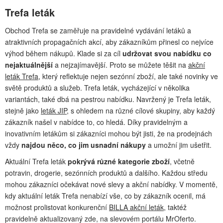
Trefa leták
Obchod Trefa se zaměřuje na pravidelné vydávání letáků a
atraktivních propagačních akcí, aby zákazníkům přinesl co nejvíce
výhod během nákupů. Klade si za cíl
udržovat svou nabídku co
nejaktuálnější
a nejzajímavější. Proto se můžete těšit na
akční
leták Trefa
, který reflektuje nejen sezónní zboží, ale také novinky ve
světě produktů a služeb. Trefa leták, vycházející v několika
variantách, také dbá na pestrou nabídku. Navržený je Trefa leták,
stejně jako
leták JIP
, s ohledem na různé cílové skupiny, aby každý
zákazník našel v nabídce to, co hledá. Díky pravidelným a
inovativním letákům si zákazníci mohou být jisti, že na prodejnách
vždy
najdou něco, co jim usnadní nákupy
a umožní jim ušetřit.
Aktuální Trefa leták
pokrývá různé kategorie zboží
, včetně
potravin, drogerie, sezónních produktů a dalšího. Každou středu
mohou zákazníci očekávat nové slevy a akční nabídky. V momentě,
kdy aktuální leták Trefa nenabízí vše, co by zákazník ocenil, má
možnost prolistovat konkurenční
BILLA akční leták
, taktéž
pravidelně aktualizovaný zde, na slevovém portálu MrOferto.