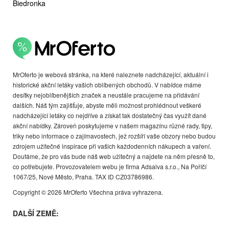
Biedronka
MrOferto je webová stránka, na které naleznete nadcházející, aktuální i
historické akční letáky vašich oblíbených obchodů. V nabídce máme
desítky nejoblíbenějších značek a neustále pracujeme na přidávání
dalších. Náš tým zajišťuje, abyste měli možnost prohlédnout veškeré
nadcházející letáky co nejdříve a získat tak dostatečný čas využít dané
akční nabídky. Zároveň poskytujeme v našem magazínu různé rady, tipy,
triky nebo informace o zajímavostech, jež rozšíří vaše obzory nebo budou
zdrojem užitečné inspirace při vašich každodenních nákupech a vaření.
Doufáme, že pro vás bude náš web užitečný a najdete na něm přesně to,
co potřebujete. Provozovatelem webu je firma Adsalva s.r.o., Na Poříčí
1067/25, Nové Město, Praha. TAX ID CZ03786986.
Copyright © 2026 MrOferto Všechna práva vyhrazena.
DALŠÍ ZEMĚ: