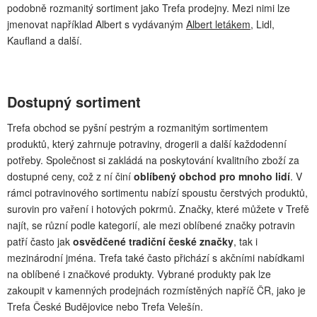
podobně rozmanitý sortiment jako Trefa prodejny. Mezi nimi lze
jmenovat například Albert s vydávaným
Albert letákem
, Lidl,
Kaufland a další.
Dostupný sortiment
Trefa obchod se pyšní pestrým a rozmanitým sortimentem
produktů, který zahrnuje potraviny, drogerii a další každodenní
potřeby. Společnost si zakládá na poskytování kvalitního zboží za
dostupné ceny, což z ní činí
oblíbený obchod pro mnoho lidí
. V
rámci potravinového sortimentu nabízí spoustu čerstvých produktů,
surovin pro vaření i hotových pokrmů. Značky, které můžete v Trefě
najít, se různí podle kategorií, ale mezi oblíbené značky potravin
patří často jak
osvědčené tradiční české značky
, tak i
mezinárodní jména. Trefa také často přichází s akčními nabídkami
na oblíbené i značkové produkty. Vybrané produkty pak lze
zakoupit v kamenných prodejnách rozmístěných napříč ČR, jako je
Trefa České Budějovice nebo Trefa Velešín.