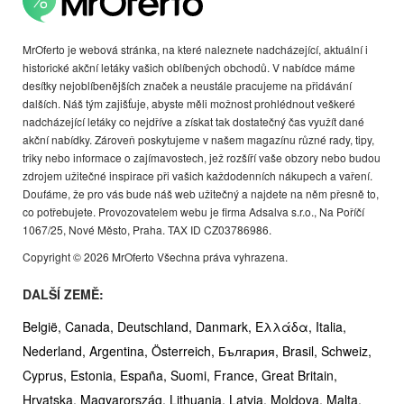
MrOferto je webová stránka, na které naleznete nadcházející, aktuální i
historické akční letáky vašich oblíbených obchodů. V nabídce máme
desítky nejoblíbenějších značek a neustále pracujeme na přidávání
dalších. Náš tým zajišťuje, abyste měli možnost prohlédnout veškeré
nadcházející letáky co nejdříve a získat tak dostatečný čas využít dané
akční nabídky. Zároveň poskytujeme v našem magazínu různé rady, tipy,
triky nebo informace o zajímavostech, jež rozšíří vaše obzory nebo budou
zdrojem užitečné inspirace při vašich každodenních nákupech a vaření.
Doufáme, že pro vás bude náš web užitečný a najdete na něm přesně to,
co potřebujete. Provozovatelem webu je firma Adsalva s.r.o., Na Poříčí
1067/25, Nové Město, Praha. TAX ID CZ03786986.
Copyright © 2026 MrOferto Všechna práva vyhrazena.
DALŠÍ ZEMĚ:
België,
Canada,
Deutschland,
Danmark,
Ελλάδα,
Italia,
Nederland,
Argentina,
Österreich,
България,
Brasil,
Schweiz,
Cyprus,
Estonia,
España,
Suomi,
France,
Great Britain,
Hrvatska,
Magyarország,
Lithuania,
Latvia,
Moldova,
Malta,