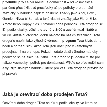
produktů pro celou rodinu
a domácnost – od kosmetiky a
parfémů přes úklidové prostředky až po potřeby pro domácí
mazlíčky. V nabídce najdete oblíbené značky jako Ariel, Dove,
Garnier, Nivea či Somat, a také vlastní značky jako Floré, Ellie,
Ameté nebo Happy Kids. Otevírací doba poboček Teta drogerie se
liší podle lokality, většina
otevírá v 8:00 a zavírá mezi 18:00 a
20:00
. Aktuální otevírací dobu najdete na našich stránkách. Teta
drogerie nabízí také výhodný věrnostní
program Teta klub
, sbíraní
bodů a čerpání slev. Akce Teta jsou dostupné v kamenných
prodejnách i na e-shopu. Pokud hledáte další výhodné nabídky,
podívejte se na akce Kaufland. Teta drogerie je ideální místo pro
nákup kosmetiky i potřeb pro domácnost. Přijďte se přesvědčit sami
a využijte skvělých nabídek, které pro vás Teta drogerie pravidelně
připravuje!
Jaká je otevírací doba prodejen Teta?
Otevírací doba drogerií Teta se různí podle lokality, ve které se