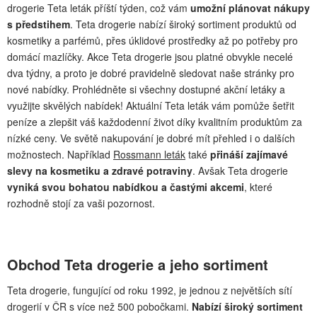
drogerie Teta leták příští týden, což vám
umožní plánovat nákupy
s předstihem
. Teta drogerie nabízí široký sortiment produktů od
kosmetiky a parfémů, přes úklidové prostředky až po potřeby pro
domácí mazlíčky. Akce Teta drogerie jsou platné obvykle necelé
dva týdny, a proto je dobré pravidelně sledovat naše stránky pro
nové nabídky. Prohlédněte si všechny dostupné akční letáky a
využijte skvělých nabídek! Aktuální Teta leták vám pomůže šetřit
peníze a zlepšit váš každodenní život díky kvalitním produktům za
nízké ceny. Ve světě nakupování je dobré mít přehled i o dalších
možnostech. Například
Rossmann leták
také
přináší zajímavé
slevy na kosmetiku a zdravé potraviny
. Avšak Teta drogerie
vyniká svou bohatou nabídkou a častými akcemi
, které
rozhodně stojí za vaši pozornost.
Obchod Teta drogerie a jeho sortiment
Teta drogerie, fungující od roku 1992, je jednou z největších sítí
drogerií v ČR s více než 500 pobočkami.
Nabízí široký sortiment