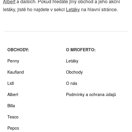
Albert
a dalších. Pokud hledáte jiný obchod a jeho akční
letáky, jistě ho najdete v sekci
Letáky
na hlavní stránce.
OBCHODY:
O MROFERTO:
Penny
Letáky
Kaufland
Obchody
Lidl
O nás
Albert
Podmínky a ochrana údajů
Billa
Tesco
Pepco