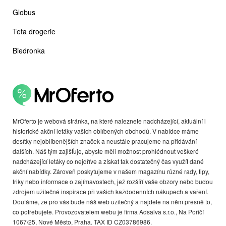
Globus
Teta drogerie
Biedronka
MrOferto je webová stránka, na které naleznete nadcházející, aktuální i
historické akční letáky vašich oblíbených obchodů. V nabídce máme
desítky nejoblíbenějších značek a neustále pracujeme na přidávání
dalších. Náš tým zajišťuje, abyste měli možnost prohlédnout veškeré
nadcházející letáky co nejdříve a získat tak dostatečný čas využít dané
akční nabídky. Zároveň poskytujeme v našem magazínu různé rady, tipy,
triky nebo informace o zajímavostech, jež rozšíří vaše obzory nebo budou
zdrojem užitečné inspirace při vašich každodenních nákupech a vaření.
Doufáme, že pro vás bude náš web užitečný a najdete na něm přesně to,
co potřebujete. Provozovatelem webu je firma Adsalva s.r.o., Na Poříčí
1067/25, Nové Město, Praha. TAX ID CZ03786986.