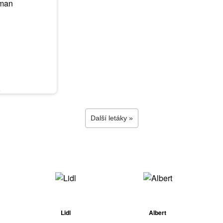
6
Další letáky »
Lidl
Albert