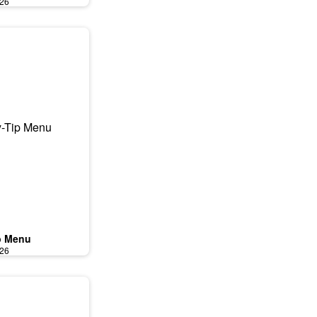
026
p Menu
026