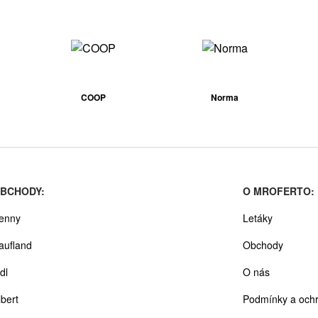
COOP
Norma
BCHODY:
O MROFERTO:
enny
Letáky
aufland
Obchody
dl
O nás
lbert
Podmínky a ochr