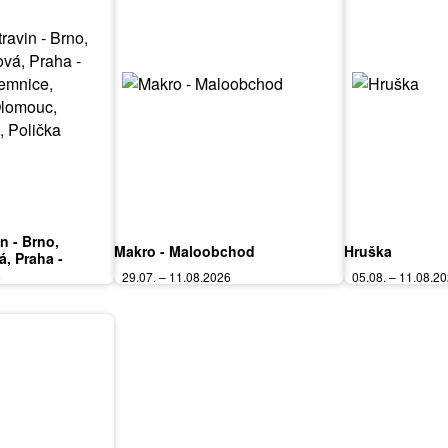
in - Brno,
Makro - Maloobchod
Hruška
á, Praha -
mnice, Karlovy
6
29.07. – 11.08.2026
05.08. – 11.08.2
ardubice, Zlín,