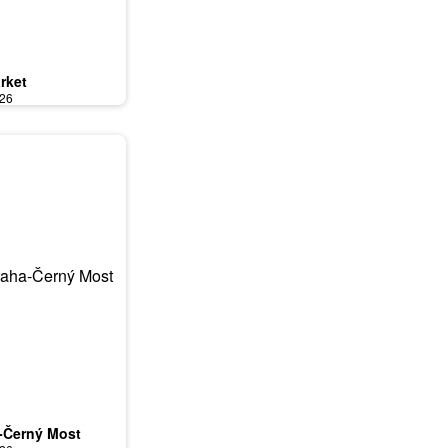
rket
026
-Černý Most