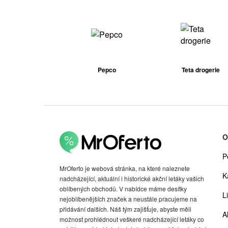
Pepco
Teta drogerie
O
P
MrOferto je webová stránka, na které naleznete
K
nadcházející, aktuální i historické akční letáky vašich
oblíbených obchodů. V nabídce máme desítky
Li
nejoblíbenějších značek a neustále pracujeme na
přidávání dalších. Náš tým zajišťuje, abyste měli
A
možnost prohlédnout veškeré nadcházející letáky co