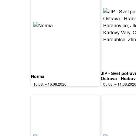
JIP - Svět potrav
Norma
Ostrava - Hrabov
Bořanovice, Jile
10.08. – 16.08.2026
05.08. – 11.08.202
Vary, Olomouc, P
Polička