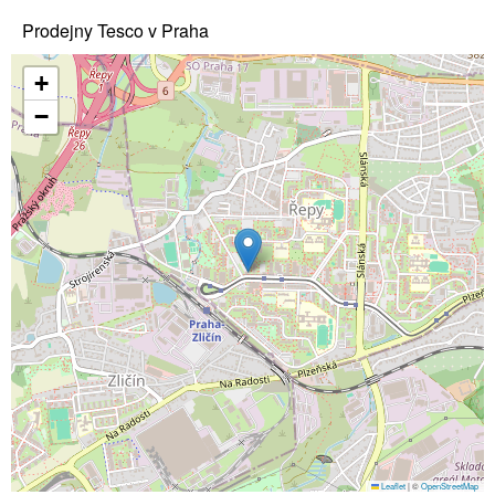
Prodejny Tesco v Praha
+
−
Leaflet
|
©
OpenStreetMap