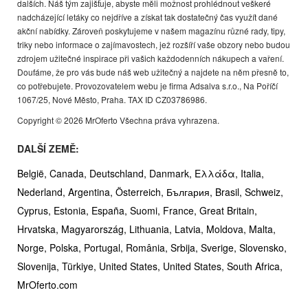
dalších. Náš tým zajišťuje, abyste měli možnost prohlédnout veškeré
nadcházející letáky co nejdříve a získat tak dostatečný čas využít dané
akční nabídky. Zároveň poskytujeme v našem magazínu různé rady, tipy,
triky nebo informace o zajímavostech, jež rozšíří vaše obzory nebo budou
zdrojem užitečné inspirace při vašich každodenních nákupech a vaření.
Doufáme, že pro vás bude náš web užitečný a najdete na něm přesně to,
co potřebujete. Provozovatelem webu je firma Adsalva s.r.o., Na Poříčí
1067/25, Nové Město, Praha. TAX ID CZ03786986.
Copyright © 2026 MrOferto Všechna práva vyhrazena.
DALŠÍ ZEMĚ:
België,
Canada,
Deutschland,
Danmark,
Ελλάδα,
Italia,
Nederland,
Argentina,
Österreich,
България,
Brasil,
Schweiz,
Cyprus,
Estonia,
España,
Suomi,
France,
Great Britain,
Hrvatska,
Magyarország,
Lithuania,
Latvia,
Moldova,
Malta,
Norge,
Polska,
Portugal,
România,
Srbija,
Sverige,
Slovensko,
Slovenija,
Türkiye,
United States,
United States,
South Africa,
MrOferto.com