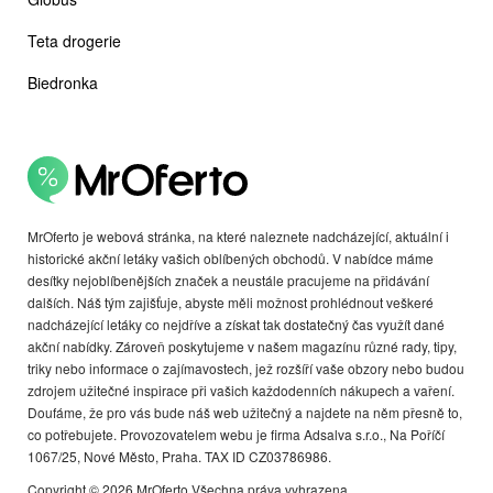
Teta drogerie
Biedronka
MrOferto je webová stránka, na které naleznete nadcházející, aktuální i
historické akční letáky vašich oblíbených obchodů. V nabídce máme
desítky nejoblíbenějších značek a neustále pracujeme na přidávání
dalších. Náš tým zajišťuje, abyste měli možnost prohlédnout veškeré
nadcházející letáky co nejdříve a získat tak dostatečný čas využít dané
akční nabídky. Zároveň poskytujeme v našem magazínu různé rady, tipy,
triky nebo informace o zajímavostech, jež rozšíří vaše obzory nebo budou
zdrojem užitečné inspirace při vašich každodenních nákupech a vaření.
Doufáme, že pro vás bude náš web užitečný a najdete na něm přesně to,
co potřebujete. Provozovatelem webu je firma Adsalva s.r.o., Na Poříčí
1067/25, Nové Město, Praha. TAX ID CZ03786986.
Copyright © 2026 MrOferto Všechna práva vyhrazena.