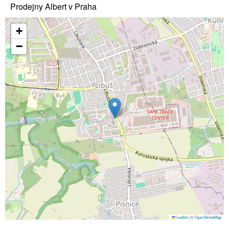
Prodejny Albert v Praha
+
−
Leaflet
|
©
OpenStreetMap