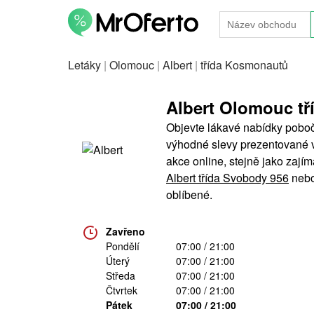
Letáky
|
Olomouc
|
Albert
|
třída Kosmonautů
Albert Olomouc t
Objevte lákavé nabídky pobočk
výhodné slevy prezentované v A
akce online, stejně jako zaj
Albert třída Svobody 956
neb
oblíbené.
Zavřeno
Pondělí
07:00 / 21:00
Úterý
07:00 / 21:00
Středa
07:00 / 21:00
Čtvrtek
07:00 / 21:00
Pátek
07:00 / 21:00