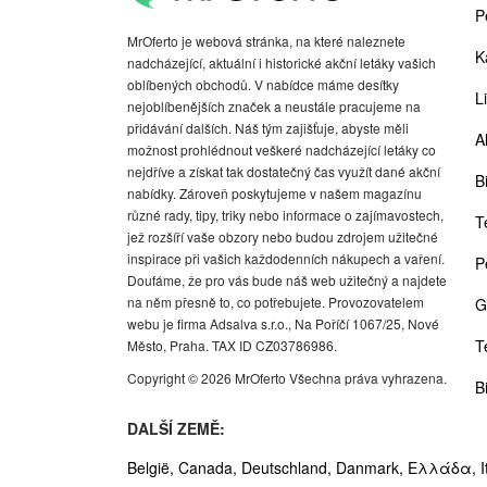
P
MrOferto je webová stránka, na které naleznete
K
nadcházející, aktuální i historické akční letáky vašich
oblíbených obchodů. V nabídce máme desítky
Li
nejoblíbenějších značek a neustále pracujeme na
přidávání dalších. Náš tým zajišťuje, abyste měli
A
možnost prohlédnout veškeré nadcházející letáky co
nejdříve a získat tak dostatečný čas využít dané akční
Bi
nabídky. Zároveň poskytujeme v našem magazínu
různé rady, tipy, triky nebo informace o zajímavostech,
T
jež rozšíří vaše obzory nebo budou zdrojem užitečné
inspirace při vašich každodenních nákupech a vaření.
P
Doufáme, že pro vás bude náš web užitečný a najdete
na něm přesně to, co potřebujete. Provozovatelem
G
webu je firma Adsalva s.r.o., Na Poříčí 1067/25, Nové
T
Město, Praha. TAX ID CZ03786986.
Copyright © 2026 MrOferto Všechna práva vyhrazena.
B
DALŠÍ ZEMĚ:
België,
Canada,
Deutschland,
Danmark,
Ελλάδα,
I