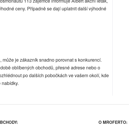
osmonautů 113 zájemce informuje Albert akční leták,
ýhodné ceny. Případně se dají uplatnit další výhodné
e, může je zákazník snadno porovnat s konkurencí.
cí době oblíbených obchodů, přesné adrese nebo o
ozhlédnout po dalších pobočkách ve vašem okolí, kde
 nabídky.
BCHODY:
O MROFERTO: