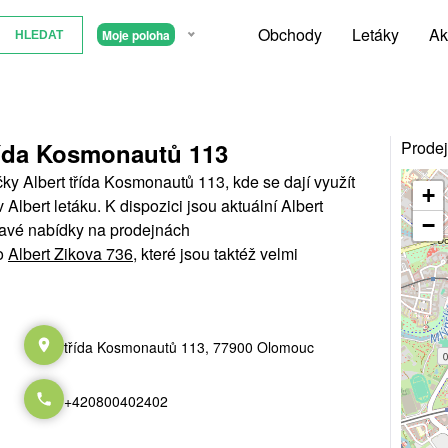
Obchody
Letáky
Ak
Moje poloha
řída Kosmonautů 113
Prodej
y Albert třída Kosmonautů 113, kde se dají využít
+
lbert letáku. K dispozici jsou aktuální Albert
−
ímavé nabídky na prodejnách
o
Albert Zikova 736
, které jsou taktéž velmi
třída Kosmonautů 113, 77900 Olomouc
+420800402402