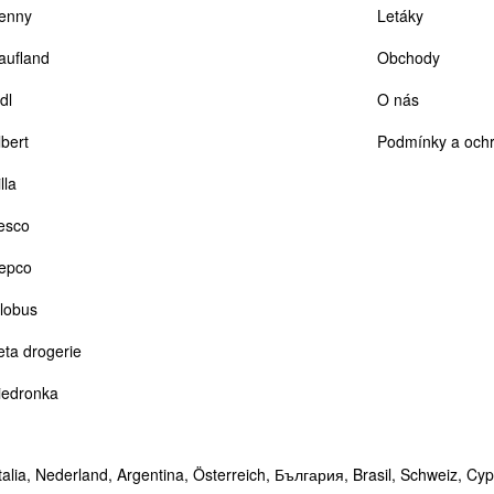
enny
Letáky
aufland
Obchody
dl
O nás
lbert
Podmínky a ochr
lla
esco
epco
lobus
eta drogerie
iedronka
talia,
Nederland,
Argentina,
Österreich,
България,
Brasil,
Schweiz,
Cyp