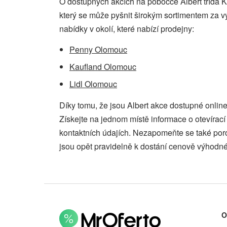
O dostupných akcích na pobočce Albert třída K
který se může pyšnit širokým sortimentem za v
nabídky v okolí, které nabízí prodejny:
Penny Olomouc
Kaufland Olomouc
Lidl Olomouc
Díky tomu, že jsou Albert akce dostupné onlin
Získejte na jednom místě informace o otevíra
kontaktních údajích. Nezapomeňte se také por
jsou opět pravidelně k dostání cenově výhodné
O