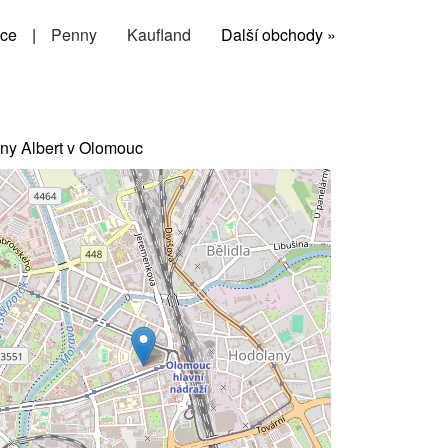
ce
|
Penny
Kaufland
Další obchody »
ny Albert v Olomouc