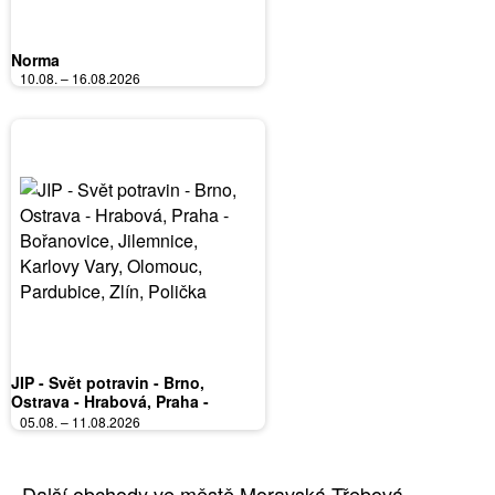
Norma
10.08. – 16.08.2026
JIP - Svět potravin - Brno,
Ostrava - Hrabová, Praha -
Bořanovice, Jilemnice, Karlovy
05.08. – 11.08.2026
Vary, Olomouc, Pardubice, Zlín,
Polička
Další obchody ve městě Moravská Třebová