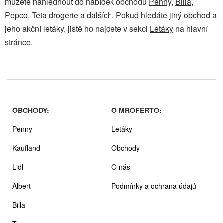
můžete nahlédnout do nabídek obchodů
Penny
,
Billa
,
Pepco
,
Teta drogerie
a dalších. Pokud hledáte jiný obchod a
jeho akční letáky, jistě ho najdete v sekci
Letáky
na hlavní
stránce.
OBCHODY:
O MROFERTO:
Penny
Letáky
Kaufland
Obchody
Lidl
O nás
Albert
Podmínky a ochrana údajů
Billa