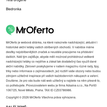
Biedronka
MrOferto je webová stránka, na které naleznete nadcházející, aktuální i
historické akční letáky vašich oblíbených obchodů. V nabídce máme
desítky nejoblíbenějších značek a neustále pracujeme na přidávání
dalších. Náš tým zajišťuje, abyste měli možnost prohlédnout veškeré
nadcházející letáky co nejdříve a získat tak dostatečný čas využít dané
akční nabídky. Zároveň poskytujeme v našem magazínu různé rady, tipy,
triky nebo informace o zajímavostech, jež rozšíří vaše obzory nebo budou
zdrojem užitečné inspirace při vašich každodenních nákupech a vaření.
Doufáme, že pro vás bude náš web užitečný a najdete na něm přesně to,
co potřebujete. Provozovatelem webu je firma Adsalva s.r.o., Na Poříčí
1067/25, Nové Město, Praha. TAX ID CZ03786986.
Copyright © 2026 MrOferto Všechna práva vyhrazena.
DALŠÍ ZEMĚ: