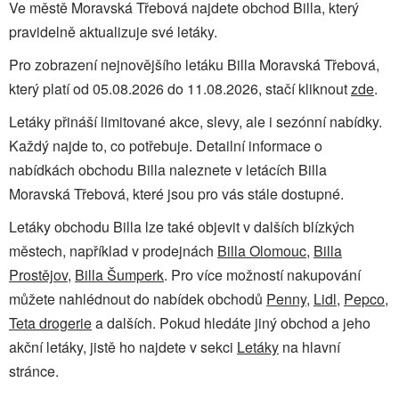
Ve městě Moravská Třebová najdete obchod Billa, který
pravidelně aktualizuje své letáky.
Pro zobrazení nejnovějšího letáku Billa Moravská Třebová,
který platí od 05.08.2026 do 11.08.2026, stačí kliknout
zde
.
Letáky přináší limitované akce, slevy, ale i sezónní nabídky.
Každý najde to, co potřebuje. Detailní informace o
nabídkách obchodu Billa naleznete v letácích Billa
Moravská Třebová, které jsou pro vás stále dostupné.
Letáky obchodu Billa lze také objevit v dalších blízkých
městech, například v prodejnách
Billa Olomouc
,
Billa
Prostějov
,
Billa Šumperk
. Pro více možností nakupování
můžete nahlédnout do nabídek obchodů
Penny
,
Lidl
,
Pepco
,
Teta drogerie
a dalších. Pokud hledáte jiný obchod a jeho
akční letáky, jistě ho najdete v sekci
Letáky
na hlavní
stránce.