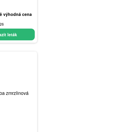
ně výhodná cena
026
zit leták