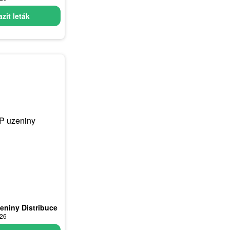
zit leták
eniny Distribuce
026