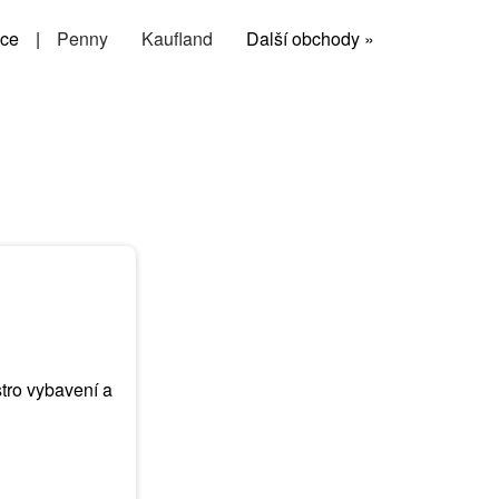
ce
|
Penny
Kaufland
Další obchody »