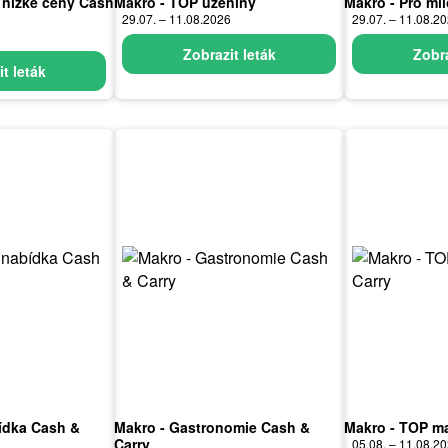
 nízké ceny Cash
Makro - TOP uzeniny
Makro - Pro mil
29.07. – 11.08.2026
29.07. – 11.08.2
6
Zobrazit leták
Zobra
t leták
ídka Cash &
Makro - Gastronomie Cash &
Makro - TOP m
Carry
05.08. – 11.08.2