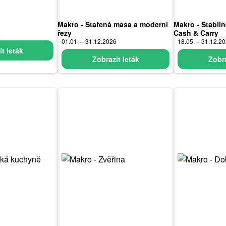
Makro - Stařená masa a moderní
Makro - Stabil
řezy
Cash & Carry
6
01.01. – 31.12.2026
18.05. – 31.12.2
t leták
Zobrazit leták
Zobra