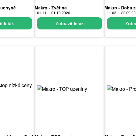
 kuchyně
Makro - Zvěřina
Makro - Doba z
6
01.11. – 01.10.2026
11.03. – 22.09.2
t leták
Zobrazit leták
Zobra