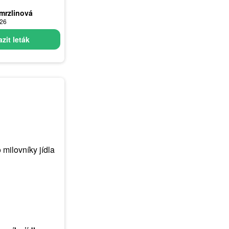
mrzlinová
026
zit leták