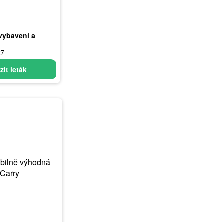
vybavení a
27
zit leták