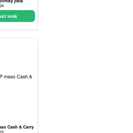
ovníky jídla
026
zit leták
aso Cash & Carry
026