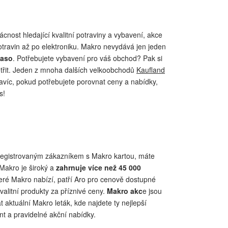
nost hledající kvalitní potraviny a vybavení, akce
otravin až po elektroniku. Makro nevydává jen jeden
maso
. Potřebujete vybavení pro váš obchod? Pak si
třit. Jeden z mnoha dalších velkoobchodů
Kaufland
avíc, pokud potřebujete porovnat ceny a nabídky,
s!
 registrovaným zákazníkem s Makro kartou, máte
 Makro je široký a
zahrnuje více než 45 000
teré Makro nabízí, patří Aro pro cenově dostupné
alitní produkty za příznivé ceny.
Makro akc
e jsou
t aktuální Makro leták, kde najdete ty nejlepší
ent a pravidelné akční nabídky.