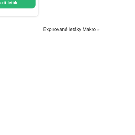
zit leták
Expirované letáky Makro »