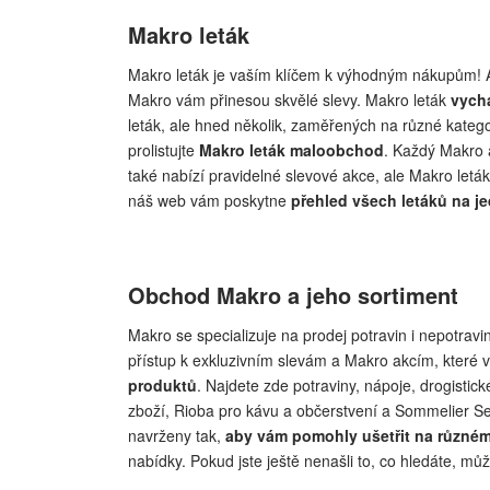
Makro leták
Makro leták je vaším klíčem k výhodným nákupům! Ať 
Makro vám přinesou skvělé slevy. Makro leták
vychá
leták, ale hned několik, zaměřených na různé kateg
prolistujte
Makro leták maloobchod
. Každý Makro 
také nabízí pravidelné slevové akce, ale Makro let
náš web vám poskytne
přehled všech letáků na j
Obchod Makro a jeho sortiment
Makro se specializuje na prodej potravin i nepotra
přístup k exkluzivním slevám a Makro akcím, které v
produktů
. Najdete zde potraviny, nápoje, drogisti
zboží, Rioba pro kávu a občerstvení a Sommelier Sele
navrženy tak,
aby vám pomohly ušetřit na různém
nabídky. Pokud jste ještě nenašli to, co hledáte, mů