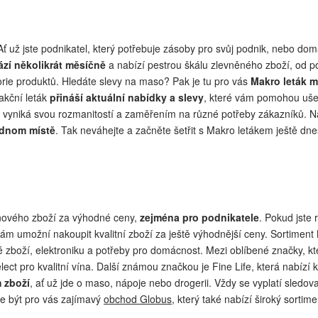
už jste podnikatel, který potřebuje zásoby pro svůj podnik, nebo domác
zí několikrát měsíčně
a nabízí pestrou škálu zlevněného zboží, od p
orie produktů. Hledáte slevy na maso? Pak je tu pro vás
Makro leták 
akční leták
přináší aktuální nabídky a slevy
, které vám pomohou uše
ák vyniká svou rozmanitostí a zaměřením na různé potřeby zákazníků. N
ednom místě
. Tak neváhejte a začněte šetřit s Makro letákem ještě dne
vinového zboží za výhodné ceny,
zejména pro podnikatele
. Pokud jste
ám umožní nakoupit kvalitní zboží za ještě výhodnější ceny. Sortiment
cké zboží, elektroniku a potřeby pro domácnost. Mezi oblíbené značky, k
ct pro kvalitní vína. Další známou značkou je Fine Life, která nabízí kv
 zboží
, ať už jde o maso, nápoje nebo drogerii. Vždy se vyplatí sledova
že být pro vás zajímavý
obchod Globus
, který také nabízí široký sortim