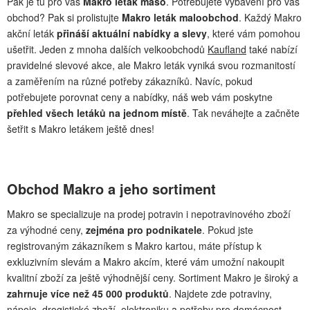
Pak je tu pro vás
Makro leták maso
. Potřebujete vybavení pro váš
obchod? Pak si prolistujte
Makro leták maloobchod
. Každý Makro
akční leták
přináší aktuální nabídky a slevy
, které vám pomohou
ušetřit. Jeden z mnoha dalších velkoobchodů
Kaufland
také nabízí
pravidelné slevové akce, ale Makro leták vyniká svou rozmanitostí
a zaměřením na různé potřeby zákazníků. Navíc, pokud
potřebujete porovnat ceny a nabídky, náš web vám poskytne
přehled všech letáků na jednom místě
. Tak neváhejte a začněte
šetřit s Makro letákem ještě dnes!
Obchod Makro a jeho sortiment
Makro se specializuje na prodej potravin i nepotravinového zboží
za výhodné ceny,
zejména pro podnikatele
. Pokud jste
registrovaným zákazníkem s Makro kartou, máte přístup k
exkluzivním slevám a Makro akcím, které vám umožní nakoupit
kvalitní zboží za ještě výhodnější ceny. Sortiment Makro je široký a
zahrnuje více než 45 000 produktů
. Najdete zde potraviny,
nápoje, drogistické zboží, elektroniku a potřeby pro domácnost.