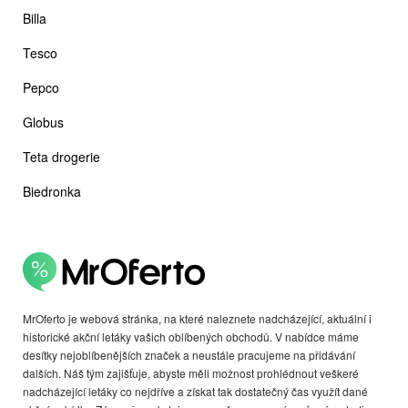
Billa
Tesco
Pepco
Globus
Teta drogerie
Biedronka
MrOferto je webová stránka, na které naleznete nadcházející, aktuální i
historické akční letáky vašich oblíbených obchodů. V nabídce máme
desítky nejoblíbenějších značek a neustále pracujeme na přidávání
dalších. Náš tým zajišťuje, abyste měli možnost prohlédnout veškeré
nadcházející letáky co nejdříve a získat tak dostatečný čas využít dané