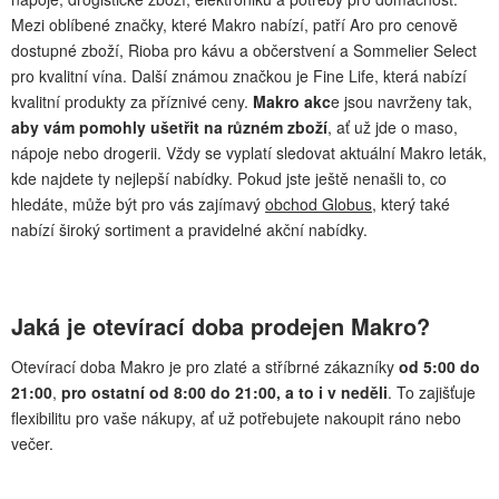
Mezi oblíbené značky, které Makro nabízí, patří Aro pro cenově
dostupné zboží, Rioba pro kávu a občerstvení a Sommelier Select
pro kvalitní vína. Další známou značkou je Fine Life, která nabízí
kvalitní produkty za příznivé ceny.
Makro akc
e jsou navrženy tak,
aby vám pomohly ušetřit na různém zboží
, ať už jde o maso,
nápoje nebo drogerii. Vždy se vyplatí sledovat aktuální Makro leták,
kde najdete ty nejlepší nabídky. Pokud jste ještě nenašli to, co
hledáte, může být pro vás zajímavý
obchod Globus
, který také
nabízí široký sortiment a pravidelné akční nabídky.
Jaká je otevírací doba prodejen Makro?
Otevírací doba Makro je pro zlaté a stříbrné zákazníky
od 5:00 do
21:00
,
pro ostatní od 8:00 do 21:00, a to i v neděli
. To zajišťuje
flexibilitu pro vaše nákupy, ať už potřebujete nakoupit ráno nebo
večer.