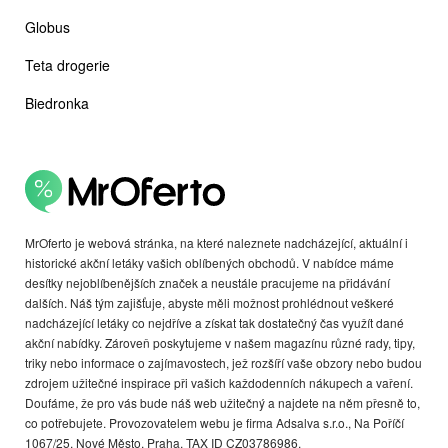
Globus
Teta drogerie
Biedronka
MrOferto je webová stránka, na které naleznete nadcházející, aktuální i
historické akční letáky vašich oblíbených obchodů. V nabídce máme
desítky nejoblíbenějších značek a neustále pracujeme na přidávání
dalších. Náš tým zajišťuje, abyste měli možnost prohlédnout veškeré
nadcházející letáky co nejdříve a získat tak dostatečný čas využít dané
akční nabídky. Zároveň poskytujeme v našem magazínu různé rady, tipy,
triky nebo informace o zajímavostech, jež rozšíří vaše obzory nebo budou
zdrojem užitečné inspirace při vašich každodenních nákupech a vaření.
Doufáme, že pro vás bude náš web užitečný a najdete na něm přesně to,
co potřebujete. Provozovatelem webu je firma Adsalva s.r.o., Na Poříčí
1067/25, Nové Město, Praha. TAX ID CZ03786986.