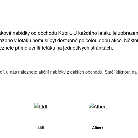
etákové nabídky od obchodu Kubík. U každého letáku je zobraze
žené v letáku nemusí být dostupné po celou dobu akce. Někter
leznete přímo uvnitř letáku na jednotlivých stránkách.
adí, u nás naleznete akční nabídky z dalších obchodů. Stačí kliknout 
.
Lidl
Albert