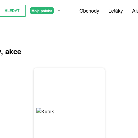
Obchody
Letáky
Ak
Moje poloha
y, akce