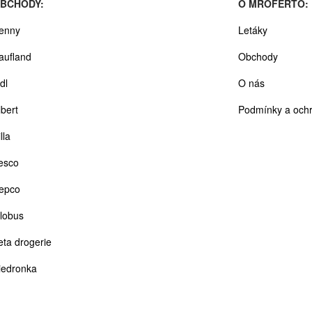
BCHODY:
O MROFERTO:
enny
Letáky
aufland
Obchody
dl
O nás
lbert
Podmínky a ochr
lla
esco
epco
lobus
eta drogerie
iedronka