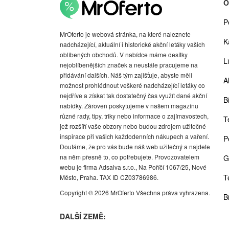
O
P
MrOferto je webová stránka, na které naleznete
K
nadcházející, aktuální i historické akční letáky vašich
oblíbených obchodů. V nabídce máme desítky
Li
nejoblíbenějších značek a neustále pracujeme na
přidávání dalších. Náš tým zajišťuje, abyste měli
A
možnost prohlédnout veškeré nadcházející letáky co
nejdříve a získat tak dostatečný čas využít dané akční
Bi
nabídky. Zároveň poskytujeme v našem magazínu
různé rady, tipy, triky nebo informace o zajímavostech,
T
jež rozšíří vaše obzory nebo budou zdrojem užitečné
inspirace při vašich každodenních nákupech a vaření.
P
Doufáme, že pro vás bude náš web užitečný a najdete
na něm přesně to, co potřebujete. Provozovatelem
G
webu je firma Adsalva s.r.o., Na Poříčí 1067/25, Nové
T
Město, Praha. TAX ID CZ03786986.
Copyright © 2026 MrOferto Všechna práva vyhrazena.
B
DALŠÍ ZEMĚ: