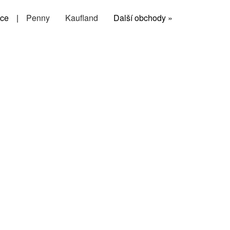
ce
|
Penny
Kaufland
Další obchody »