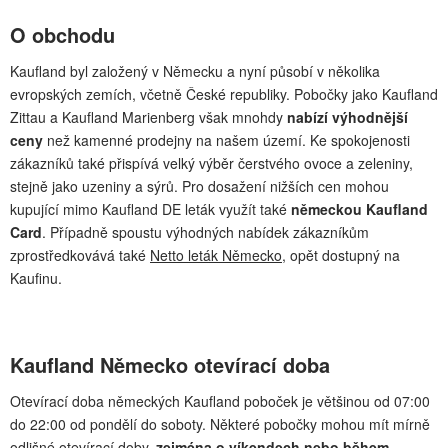
O obchodu
Kaufland byl založený v Německu a nyní působí v několika
evropských zemích, včetně České republiky. Pobočky jako Kaufland
Zittau a Kaufland Marienberg však mnohdy
nabízí výhodnější
ceny
než kamenné prodejny na našem území. Ke spokojenosti
zákazníků také přispívá velký výběr čerstvého ovoce a zeleniny,
stejně jako uzeniny a sýrů. Pro dosažení nižších cen mohou
kupující mimo Kaufland DE leták využít také
německou Kaufland
Card
. Případně spoustu výhodných nabídek zákazníkům
zprostředkovává také
Netto leták Německo
, opět dostupný na
Kaufinu.
Kaufland Německo otevírací doba
Otevírací doba německých Kaufland poboček je většinou od 07:00
do 22:00 od pondělí do soboty. Některé pobočky mohou mít mírně
odlišné otevírací doby,
zejména o víkendech nebo během