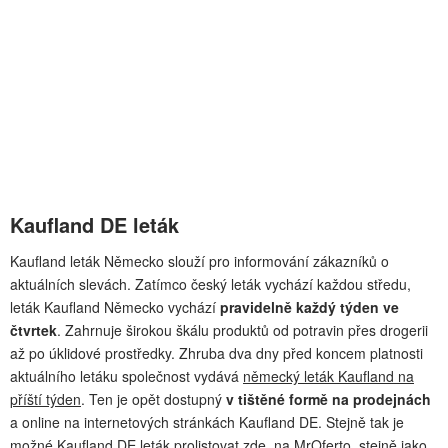
Kaufland DE leták
Kaufland leták Německo slouží pro informování zákazníků o
aktuálních slevách. Zatímco český leták vychází každou středu,
leták Kaufland Německo vychází
pravidelně každý týden ve
čtvrtek
. Zahrnuje širokou škálu produktů od potravin přes drogerii
až po úklidové prostředky. Zhruba dva dny před koncem platnosti
aktuálního letáku společnost vydává
německý leták Kaufland na
příští týden
. Ten je opět dostupný
v tištěné formě na prodejnách
a online na internetových stránkách Kaufland DE. Stejně tak je
možné Kaufland DE leták prolistovat zde, na MrOferto, stejně jako