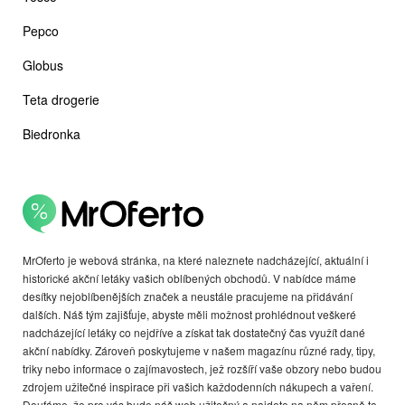
Pepco
Globus
Teta drogerie
Biedronka
MrOferto je webová stránka, na které naleznete nadcházející, aktuální i
historické akční letáky vašich oblíbených obchodů. V nabídce máme
desítky nejoblíbenějších značek a neustále pracujeme na přidávání
dalších. Náš tým zajišťuje, abyste měli možnost prohlédnout veškeré
nadcházející letáky co nejdříve a získat tak dostatečný čas využít dané
akční nabídky. Zároveň poskytujeme v našem magazínu různé rady, tipy,
triky nebo informace o zajímavostech, jež rozšíří vaše obzory nebo budou
zdrojem užitečné inspirace při vašich každodenních nákupech a vaření.
Doufáme, že pro vás bude náš web užitečný a najdete na něm přesně to,