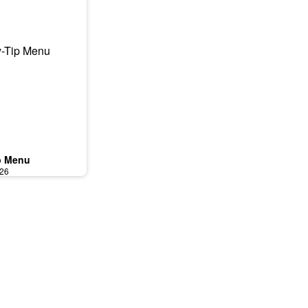
p Menu
026