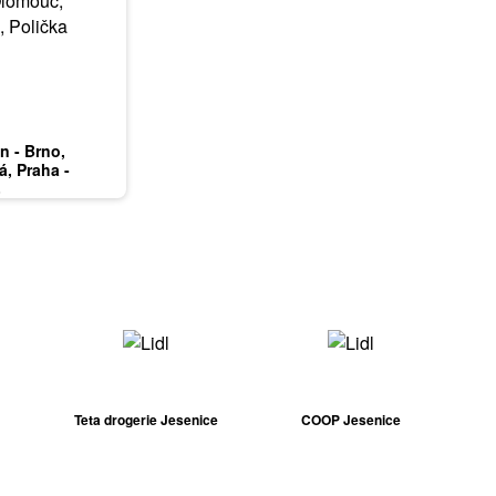
in - Brno,
á, Praha -
mnice, Karlovy
6
ardubice, Zlín,
Teta drogerie Jesenice
COOP Jesenice